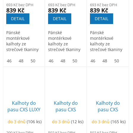
693 Kč bez DPH
693 Kč bez DPH
693 Kč bez DPH
839 Kč
839 Kč
839 Kč
DETAIL
DETAIL
DETAIL
Pánské
Pánské
Pánské
montérkové
montérkové
montérkové
kalhoty ze
kalhoty ze
kalhoty ze
strečové tkaniny
strečové tkaniny
strečové tkaniny
umožňující volný
umožňující volný
umožňující volný
pohyb.
46
48
50
52
pohyb.
46
54
48
56
50
58
52
60
pohyb.
46
54
62
48
56
64
50
58
66
52
Kalhoty do
Kalhoty do
Kalhoty do
pasu CXS LUXY
pasu CXS
pasu CXS
JOSEF, pánské,
SIRIUS
SIRIUS
do 3 dnů
(106 ks)
do 3 dnů
(12 ks)
do 3 dnů
(165 ks)
170-176cm,
BRIGHTON,
BRIGHTON,
modro-černé
170-176cm,
černo-žlutá
290 Kč bez DPH
502 Kč bez DPH
502 Kč bez DPH