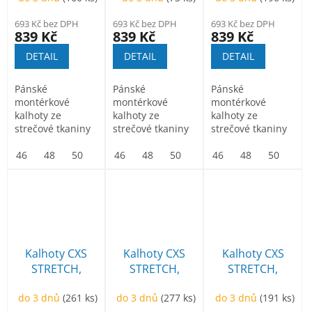
modré
černé
693 Kč bez DPH
693 Kč bez DPH
693 Kč bez DPH
839 Kč
839 Kč
839 Kč
DETAIL
DETAIL
DETAIL
Pánské
Pánské
Pánské
montérkové
montérkové
montérkové
kalhoty ze
kalhoty ze
kalhoty ze
strečové tkaniny
strečové tkaniny
strečové tkaniny
umožňující volný
umožňující volný
umožňující volný
pohyb.
46
48
50
52
pohyb.
46
54
48
56
50
58
52
60
pohyb.
46
54
62
48
56
64
50
58
52
Kalhoty CXS
Kalhoty CXS
Kalhoty CXS
STRETCH,
STRETCH,
STRETCH,
pánské, šedo-
pánské, tmavě
pánské, tmavě
do 3 dnů
(261 ks)
do 3 dnů
(277 ks)
do 3 dnů
(191 ks)
černé
modro-černé
šedo-černá