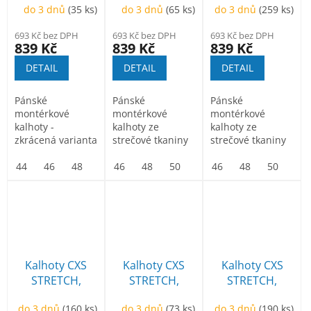
do 3 dnů
(35 ks)
do 3 dnů
(65 ks)
do 3 dnů
(259 ks)
tmavě šedo-
béžovo-černé
černé
693 Kč bez DPH
693 Kč bez DPH
693 Kč bez DPH
839 Kč
839 Kč
839 Kč
DETAIL
DETAIL
DETAIL
Pánské
Pánské
Pánské
montérkové
montérkové
montérkové
kalhoty -
kalhoty ze
kalhoty ze
zkrácená varianta
strečové tkaniny
strečové tkaniny
na výšku 170-176
umožňující volný
umožňující volný
cm. Strečová
44
46
48
50
pohyb.
46
52
48
54
50
56
52
58
pohyb.
46
54
60
48
56
62
50
58
64
52
tkanina...
Kalhoty CXS
Kalhoty CXS
Kalhoty CXS
STRETCH,
STRETCH,
STRETCH,
pánské,
pánské,
pánské,
do 3 dnů
(160 ks)
do 3 dnů
(73 ks)
do 3 dnů
(190 ks)
červeno - černé
maskáčovo-
středně modré-