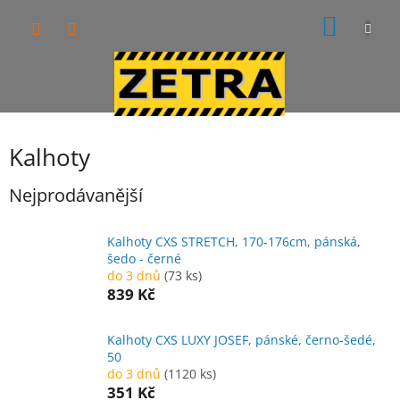
Přejít
NÁKUP
na
obsah
KOŠÍK
Kalhoty
Nejprodávanější
Kalhoty CXS STRETCH, 170-176cm, pánská,
šedo - černé
do 3 dnů
(73 ks)
839 Kč
Kalhoty CXS LUXY JOSEF, pánské, černo-šedé,
50
do 3 dnů
(1120 ks)
351 Kč