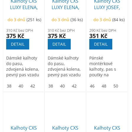
p
Kalhoty CXS
Kalhoty CXS
Kalhoty CXS
k
r
LUXY ELENA,
LUXY ELENA,
LUXY JOSEF,
t
o
dámské,
dámské,
pánské, černo-
ů
d
do 3 dnů
(251 ks)
do 3 dnů
(36 ks)
do 3 dnů
(84 ks)
modro-černé
zeleno-černé
oranžové
u
310 Kč bez DPH
310 Kč bez DPH
290 Kč bez DPH
k
375 Kč
375 Kč
351 Kč
t
DETAIL
DETAIL
DETAIL
ů
Dámské kalhoty
Dámské kalhoty
Pánské
do pasu,
do pasu,
montérkové
zdvojená kolena,
zdvojená kolena,
kalhoty, pas s
pevný pas vzadu
pevný pas vzadu
poutky na
do gumy s poutky
do gumy s poutky
opasek, vzadu do
na opasek,...
38
40
42
44
na opasek,...
38
46
40
48
42
50
44
52
gumy, přední
46
46
54
48
48
56
50
50
58
52
kapsy, boční...
Kalhoty CXS
Kalhoty CXS
Kalhoty CXS