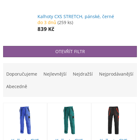
Kalhoty CXS STRETCH, pánské, černé
do 3 dnů
(259 ks)
839 Kč
OTEVŘÍT FILTR
Ř
a
Doporučujeme
Nejlevnější
Nejdražší
Nejprodávanější
z
e
Abecedně
n
í
V
p
ý
r
p
o
i
d
s
u