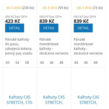
prodloužené,
176cm, pánská,
176cm, pánská,
do 3 dnů
(230 ks)
do 3 dnů
(59 ks)
do 3 dnů
(73 ks)
pánské, modro-
středně modrá-
šedo - černé
černé, 64-66
černá
350 Kč bez DPH
693 Kč bez DPH
693 Kč bez DPH
423 Kč
839 Kč
839 Kč
DETAIL
DETAIL
DETAIL
Pánské kalhoty
Pánské
Pánské
do pasu,
montérkové
montérkové
zdvojená kolena,
kalhoty -
kalhoty -
pevný pas vzadu
zkrácená varianta
zkrácená varianta
do gumy s poutky
na výšku 170-176
na výšku 170-176
na opasek,...
50
54
58
62
cm. Strečová
44
66
46
48
50
cm. Strečová
44
52
46
54
48
56
50
tkanina...
tkanina...
Kalhoty CXS
Kalhoty CXS
Kalhoty CXS
STRETCH, 170-
STRETCH,
STRETCH,
176cm, pánské,
pánské,
pánské, černé