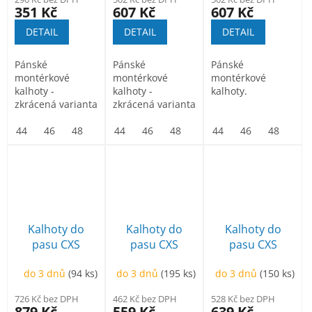
černo-žlutá
351 Kč
607 Kč
607 Kč
DETAIL
DETAIL
DETAIL
Pánské
Pánské
Pánské
montérkové
montérkové
montérkové
kalhoty -
kalhoty -
kalhoty.
zkrácená varianta
zkrácená varianta
na výšku 170-176
na výšku 170-176
cm. Pas s poutky
44
46
48
50
cm. Pas s poutky
44
52
46
54
48
56
50
58
44
52
60
46
54
62
48
56
64
50
na...
na...
Kalhoty do
Kalhoty do
Kalhoty do
pasu CXS
pasu CXS
pasu CXS
SIRIUS
SIRIUS
SIRIUS
do 3 dnů
(94 ks)
do 3 dnů
(195 ks)
do 3 dnů
(150 ks)
BRIGHTON,
NIKOLAS,
NIKOLAS,
zimní, pánské,
pánské, šedo-
prodloužené,
726 Kč bez DPH
462 Kč bez DPH
528 Kč bez DPH
černo-žluté
zelené
pánské, šedo-
879 Kč
559 Kč
639 Kč