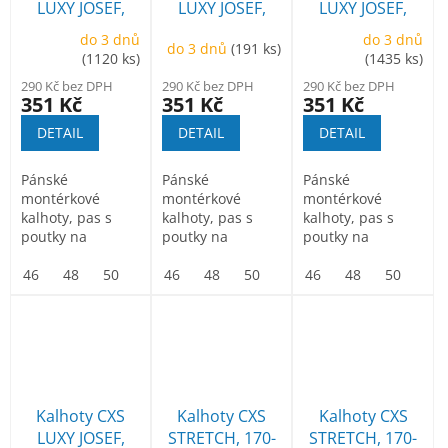
LUXY JOSEF,
LUXY JOSEF,
LUXY JOSEF,
pánské, černo-
pánské,
pánské, zeleno-
do 3 dnů
do 3 dnů
do 3 dnů
(191 ks)
šedé, 50
červeno-černé
černé, 50
(1120 ks)
(1435 ks)
290 Kč bez DPH
290 Kč bez DPH
290 Kč bez DPH
351 Kč
351 Kč
351 Kč
DETAIL
DETAIL
DETAIL
Pánské
Pánské
Pánské
montérkové
montérkové
montérkové
kalhoty, pas s
kalhoty, pas s
kalhoty, pas s
poutky na
poutky na
poutky na
opasek, vzadu do
opasek, vzadu do
opasek, vzadu do
gumy, přední
46
48
50
52
gumy, přední
46
54
48
56
50
58
52
60
gumy, přední
46
54
62
48
56
64
50
58
66
52
kapsy, boční...
kapsy, boční...
kapsy, boční...
Kalhoty CXS
Kalhoty CXS
Kalhoty CXS
LUXY JOSEF,
STRETCH, 170-
STRETCH, 170-