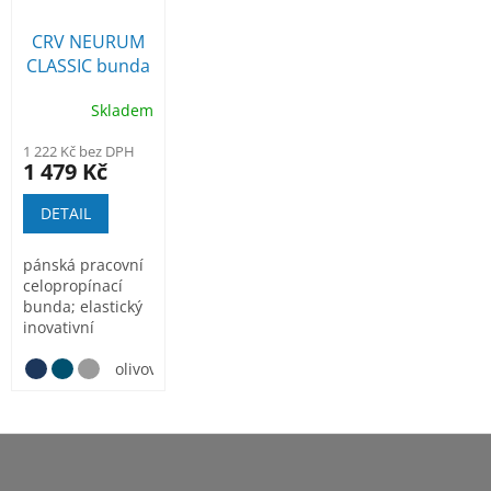
CRV NEURUM
CLASSIC bunda
Skladem
1 222 Kč bez DPH
1 479 Kč
DETAIL
pánská pracovní
celopropínací
bunda; elastický
inovativní
materiál
TRIFIBETEX® v...
olivová
Z
á