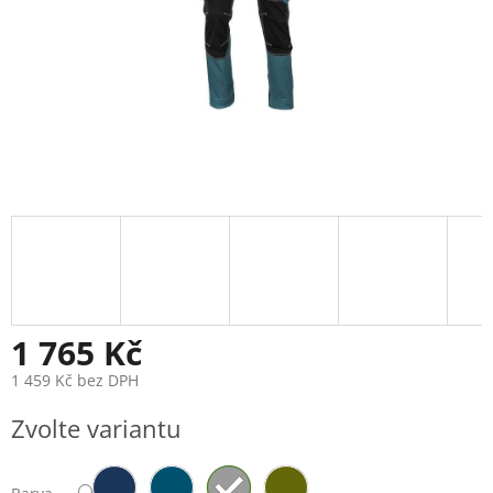
1 765 Kč
1 459 Kč bez DPH
Měrná
Zvolte variantu
cena: