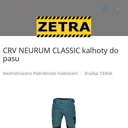
Přejít
NÁKUP
na
obsah
KOŠÍK
CRV NEURUM CLASSIC kalhoty do
pasu
Průměrné
Neohodnoceno
Podrobnosti hodnocení
Značka:
CERVA
hodnocení
produktu
je
0,0
z
5
hvězdiček.