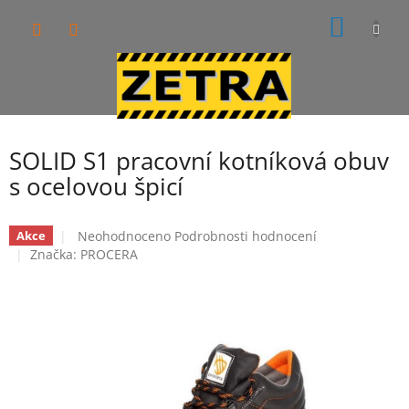
Přejít
NÁKUP
na
obsah
KOŠÍK
SOLID S1 pracovní kotníková obuv
s ocelovou špicí
Průměrné
Neohodnoceno
Podrobnosti hodnocení
Akce
hodnocení
Značka:
PROCERA
produktu
je
0,0
z
5
hvězdiček.