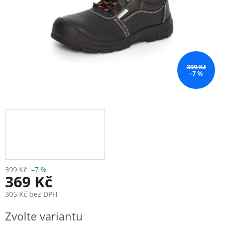
399 Kč
–7 %
399 Kč
–7 %
369 Kč
305 Kč bez DPH
Měrná
Zvolte variantu
cena: