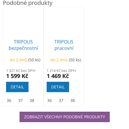
TRIPOLIS
TRIPOLIS
bezpečnostní
pracovní
sandál
sandál
do 2 dnů
(50 ks)
do 2 dnů
(50 ks)
1 321 Kč bez DPH
1 214 Kč bez DPH
1 599 Kč
1 469 Kč
DETAIL
DETAIL
36
37
38
39
36
40
37
41
38
42
39
43
40
44
41
45
42
46
ZOBRAZIT VŠECHNY PODOBNÉ PRODUKTY