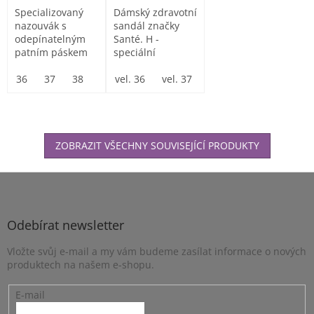
Specializovaný
Dámský zdravotní
nazouvák s
sandál značky
odepínatelným
Santé. H -
patním páskem
speciální
vhodný do
mechová
provozů
36
37
38
39
mezipodešev
vel. 36
40
41
vel. 37
42
vel. 38
43
44
vel. 39
45
46
ve
vyžadujících...
tlumící...
ZOBRAZIT VŠECHNY SOUVISEJÍCÍ PRODUKTY
Z
á
p
a
Odebírat newsletter
t
Vložte svůj e-mail a my vám budeme zasílat informace o nových
í
produktech na našem e-shopu.
E-mail