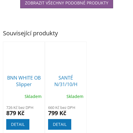
ZOBRAZIT VŠECHNY PODOBNÉ PRODUKTY
Související produkty
BNN WHITE OB
SANTÉ
Slipper
N/31/10/H
pracovní
sandál
Skladem
Skladem
nazouvák bílý
zdravotní
dámský s
726 Kč bez DPH
660 Kč bez DPH
mezipodešví
879 Kč
799 Kč
DETAIL
DETAIL