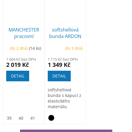
MANCHESTER
softshellová
pracovní
bunda ARDON
poloholeňová
Creatron
do 2 dnů
(14 ks)
do 3 dnů
1 669 Kč bez DPH
1 115 Kč bez DPH
2 019 Kč
1 349 Kč
DETAIL
DETAIL
softshellová
bunda s kapucí z
elastického
materiálu
ElasticTech®Flexi,
vnitřní část...
39
40
41
42
43
44
45
46
47