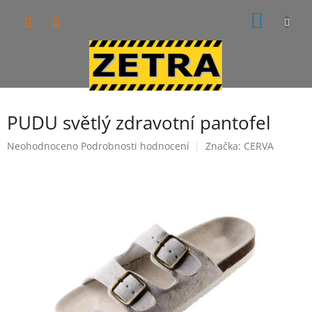
Přejít
NÁKUP
na
obsah
KOŠÍK
PUDU světlý zdravotní pantofel
Průměrné
Neohodnoceno
Podrobnosti hodnocení
Značka:
CERVA
hodnocení
produktu
je
0,0
z
5
hvězdiček.