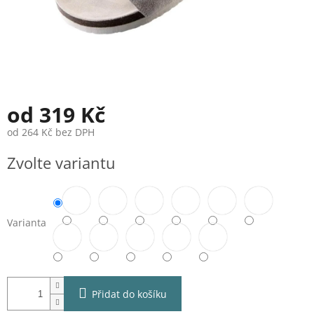
od
319 Kč
od
264 Kč
bez DPH
Měrná
Zvolte variantu
cena:
Varianta
Přidat do košíku