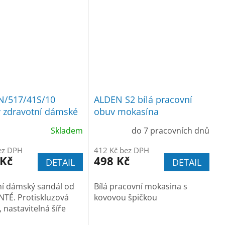
N/517/41S/10
ALDEN S2 bílá pracovní
 zdravotní dámské
obuv mokasína
Skladem
do 7 pracovních dnů
ez DPH
412 Kč bez DPH
 Kč
498 Kč
DETAIL
DETAIL
ní dámský sandál od
Bílá pracovní mokasina s
NTÉ. Protiskluzová
kovovou špičkou
 nastavitelná šíře