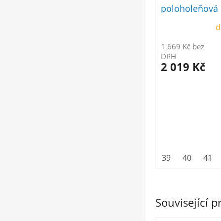
poloholeňová
d
1 669 Kč bez
DPH
2 019 Kč
39
40
41
Související 