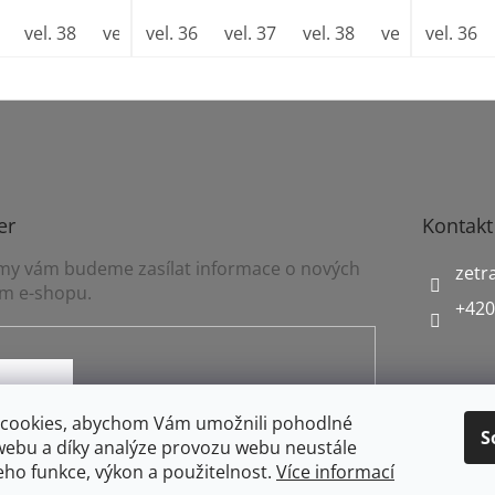
vel. 38
vel. 39
vel. 36
vel. 40
vel. 37
vel. 41
vel. 38
vel. 39
vel. 36
vel.
er
Kontakt
a my vám budeme zasílat informace o nových
zetr
m e-shopu.
+420
mínkami ochrany osobních údajů
cookies, abychom Vám umožnili pohodlné
S
webu a díky analýze provozu webu neustále
jeho funkce, výkon a použitelnost.
Více informací