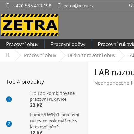
Přejít
O
+420 585 413 198
zetra@zetra.cz
na
obsah
Pracovní obuv
Pracovní oděvy
Pracovní rukavi
Pracovní obuv
Bílá a zdravotní obuv
LA
Domů
P
LAB nazou
o
s
Top 4 produkty
Průměrné
Neohodnoceno
P
t
hodnocení
r
Tip Top kombinované
produktu
pracovní rukavice
a
je
30 Kč
n
0,0
n
Fomer/RWNYL pracovní
z
rukavice polomáčené v
í
5
latexové pěně
hvězdiček.
p
12 Kč