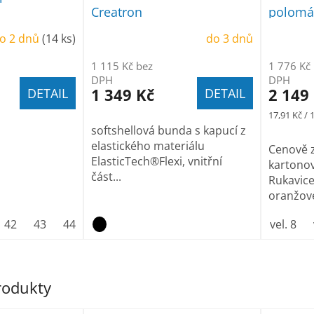
Creatron
polomáč
pěně 24
o 2 dnů
(14 ks)
do 3 dnů
1 115 Kč bez
1 776 Kč
DPH
DPH
1 349 Kč
2 149
DETAIL
DETAIL
Měrná
17,91 Kč / 
cena:
softshellová bunda s kapucí z
elastického materiálu
Cenově 
ElasticTech®Flexi, vnitřní
kartonov
část...
Rukavic
oranžové
42
43
44
45
46
47
vel. 8
produkty