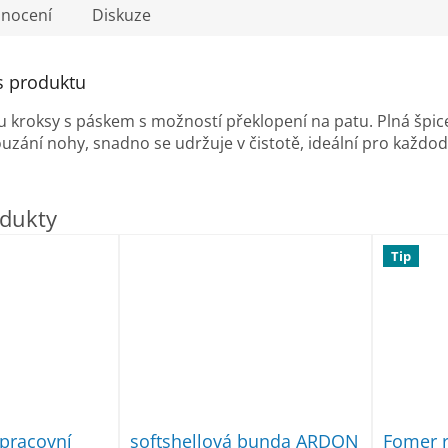
nocení
Diskuze
s produktu
u kroksy s
páskem s možností překlopení na patu.
Plná špic
ouzání nohy,
snadno se udržuje v čistotě,
ideální pro každod
Tip
pracovní
softshellová bunda ARDON
Fomer r