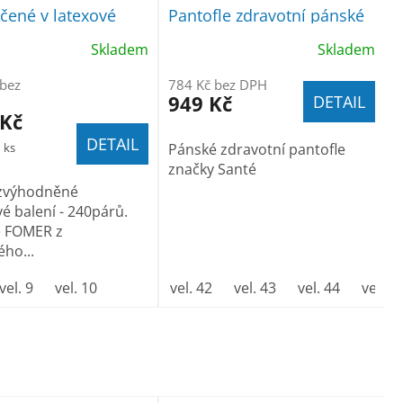
ené v latexové
Pantofle zdravotní pánské
0p, á 7,40Kč
Skladem
Skladem
 bez
784 Kč bez DPH
949 Kč
DETAIL
 Kč
DETAIL
1 ks
Pánské zdravotní pantofle
značky Santé
zvýhodněné
é balení - 240párů.
e FOMER z
ho...
vel. 9
vel. 10
vel. 42
vel. 43
vel. 44
vel. 4