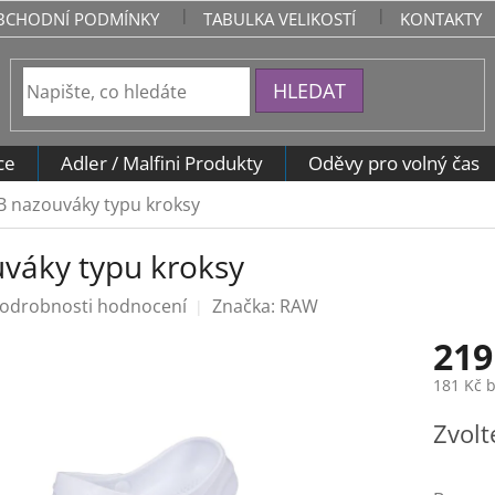
BCHODNÍ PODMÍNKY
TABULKA VELIKOSTÍ
KONTAKTY
HLEDAT
ce
Adler / Malfini Produkty
Oděvy pro volný čas
B nazouváky typu kroksy
váky typu kroksy
odrobnosti hodnocení
Značka:
RAW
219
181 Kč 
Měrná
Zvolt
cena: