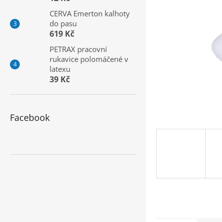
a
CERVA Emerton kalhoty
n
do pasu
e
619 Kč
l
PETRAX pracovní
rukavice polomáčené v
latexu
39 Kč
Facebook