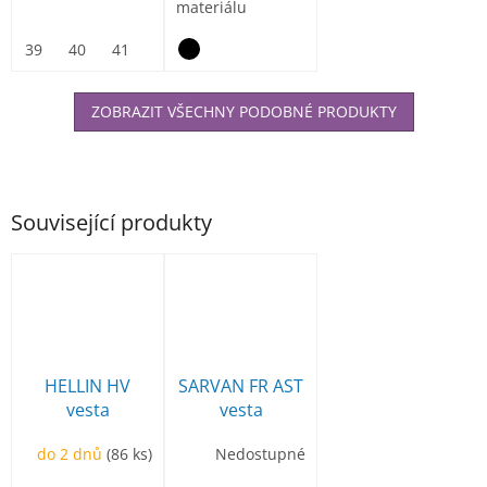
materiálu
ElasticTech®Flexi,
vnitřní část...
39
40
41
42
43
44
45
46
47
ZOBRAZIT VŠECHNY PODOBNÉ PRODUKTY
Související produkty
HELLIN HV
SARVAN FR AST
vesta
vesta
do 2 dnů
(86 ks)
Nedostupné