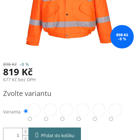
898 Kč
–8 %
898 Kč
–8 %
819 Kč
677 Kč bez DPH
Měrná
Zvolte variantu
cena:
Varianta
Přidat do košíku