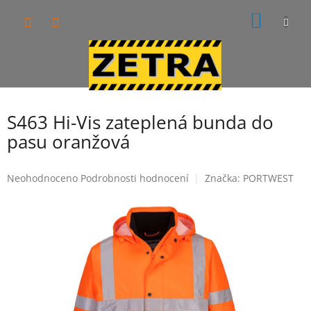
Přejít
NÁKUP
na
obsah
KOŠÍK
S463 Hi-Vis zateplená bunda do
pasu oranžová
Průměrné
Neohodnoceno
Podrobnosti hodnocení
Značka:
PORTWEST
hodnocení
produktu
je
0,0
z
5
hvězdiček.