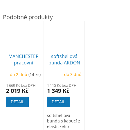
MANCHESTER
softshellová
pracovní
bunda ARDON
poloholeňová
Creatron
do 2 dnů
(14 ks)
do 3 dnů
1 669 Kč bez DPH
1 115 Kč bez DPH
2 019 Kč
1 349 Kč
DETAIL
DETAIL
softshellová
bunda s kapucí z
elastického