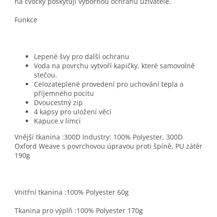
na cvočky poskytují výbornou ochranu uživatele.
Funkce
Lepené švy pro další ochranu
Voda na povrchu vytvoří kapičky, které samovolně
stečou.
Celozateplené provedení pro uchování tepla a
příjemného pocitu
Dvoucestný zip
4 kapsy pro uložení věcí
Kapuce v límci
Vnější tkanina :300D Industry: 100% Polyester, 300D
Oxford Weave s povrchovou úpravou proti špíně, PU zátěr
190g
Vnitřní tkanina :100% Polyester 60g
Tkanina pro výplň :100% Polyester 170g