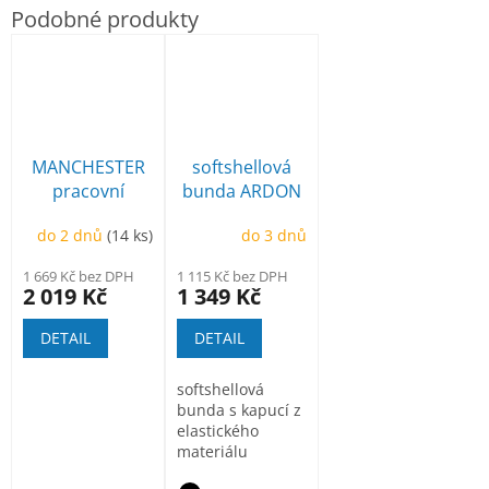
MANCHESTER
softshellová
pracovní
bunda ARDON
poloholeňová
Creatron
do 2 dnů
(14 ks)
do 3 dnů
1 669 Kč bez DPH
1 115 Kč bez DPH
2 019 Kč
1 349 Kč
DETAIL
DETAIL
softshellová
bunda s kapucí z
elastického
materiálu
ElasticTech®Flexi,