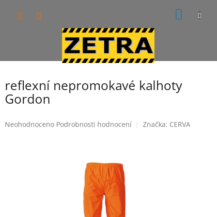
Přejít
NÁKUP
na
obsah
KOŠÍK
reflexní nepromokavé kalhoty
Gordon
Průměrné
Neohodnoceno
Podrobnosti hodnocení
Značka:
CERVA
hodnocení
produktu
je
0,0
z
5
hvězdiček.