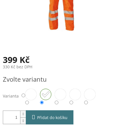
399 Kč
330 Kč bez DPH
Měrná
Zvolte variantu
cena:
Varianta
Přidat do košíku