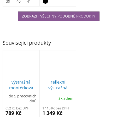
vnitřní část...
39
40
41
42
43
44
45
46
47
ZOBRAZIT VŠECHNY PODOBNÉ PRODUKTY
Související produkty
výstražná
reflexní
montérková
výstražná
blůza TX70
montérková
do 5 pracovních
Skladem
oranžová
blůza T500
dnů
oranžová
652 Kč bez DPH
1 115 Kč bez DPH
789 Kč
1 349 Kč