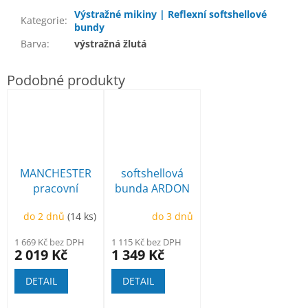
Výstražné mikiny | Reflexní softshellové
Kategorie
:
bundy
Barva
:
výstražná žlutá
MANCHESTER
softshellová
pracovní
bunda ARDON
poloholeňová
Creatron
do 2 dnů
(14 ks)
do 3 dnů
1 669 Kč bez DPH
1 115 Kč bez DPH
2 019 Kč
1 349 Kč
DETAIL
DETAIL