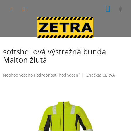
Přejít
NÁKUP
na
obsah
KOŠÍK
softshellová výstražná bunda
Malton žlutá
Průměrné
Neohodnoceno
Podrobnosti hodnocení
Značka:
CERVA
hodnocení
produktu
je
0,0
z
5
hvězdiček.