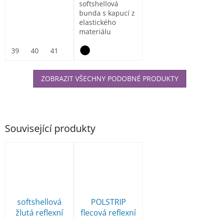
softshellová
bunda s kapucí z
elastického
materiálu
ElasticTech®Flexi,
vnitřní část...
39
40
41
42
43
44
45
46
47
ZOBRAZIT VŠECHNY PODOBNÉ PRODUKTY
Související produkty
softshellová
POLSTRIP
žlutá reflexní
flecová reflexní