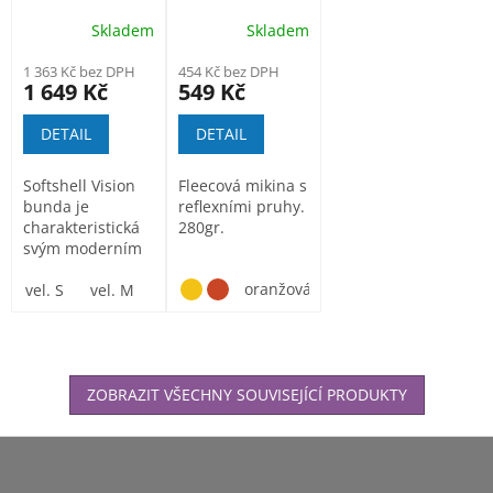
výstražná
mikina
Skladem
Skladem
bunda T402
1 363 Kč bez DPH
454 Kč bez DPH
1 649 Kč
549 Kč
DETAIL
DETAIL
Softshell Vision
Fleecová mikina s
bunda je
reflexními pruhy.
charakteristická
280gr.
svým moderním
a svěžím
oranžová/modrá
žlutá/oranžo
designem.
vel. S
vel. M
vel. L
vel . XL
vel.XXL
vel. XXXL
Materiál z...
ZOBRAZIT VŠECHNY SOUVISEJÍCÍ PRODUKTY
Z
á