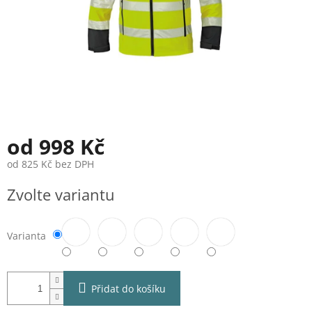
od
998 Kč
od
825 Kč
bez DPH
Měrná
Zvolte variantu
cena:
Varianta
Přidat do košíku