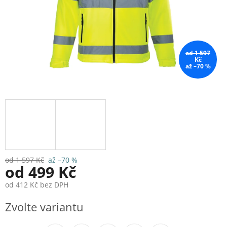
od 1 597
Kč
až –70 %
od 1 597 Kč
až –70 %
od
499 Kč
od
412 Kč
bez DPH
Měrná
Zvolte variantu
cena: