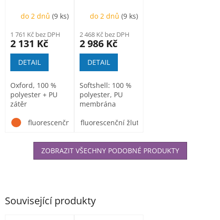
unisex
Softshellová
do 2 dnů
(9 ks)
do 2 dnů
(9 ks)
bunda unisex
1 761 Kč bez DPH
2 468 Kč bez DPH
2 131 Kč
2 986 Kč
DETAIL
DETAIL
Oxford, 100 %
Softshell: 100 %
polyester + PU
polyester, PU
zátěr
membrána
fluorescenční žlutá
fluorescenční žlutá
ZOBRAZIT VŠECHNY PODOBNÉ PRODUKTY
Související produkty