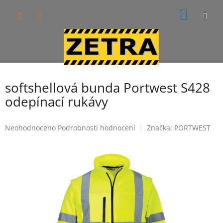
Přejít
NÁKUP
na
obsah
KOŠÍK
softshellová bunda Portwest S428
odepínací rukávy
Průměrné
Neohodnoceno
Podrobnosti hodnocení
Značka:
PORTWEST
hodnocení
produktu
je
0,0
z
5
hvězdiček.