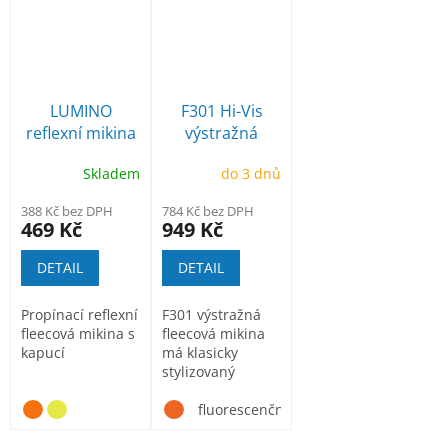
LUMINO
F301 Hi-Vis
reflexní mikina
výstražná
s kapucí
fleece bunda
Skladem
do 3 dnů
388 Kč bez DPH
784 Kč bez DPH
469 Kč
949 Kč
DETAIL
DETAIL
Propínací reflexní
F301 výstražná
fleecová mikina s
fleecová mikina
kapucí
má klasicky
stylizovaný
vzhled, plně
certifikováno
fluorescenční žlutá
EN...