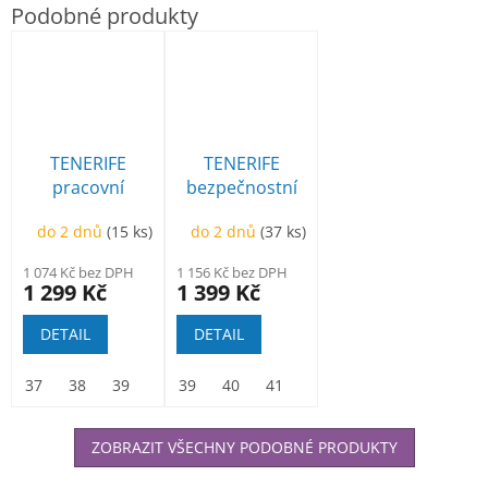
TENERIFE
TENERIFE
pracovní
bezpečnostní
polobotka
polobotka
do 2 dnů
(15 ks)
do 2 dnů
(37 ks)
1 074 Kč bez DPH
1 156 Kč bez DPH
1 299 Kč
1 399 Kč
DETAIL
DETAIL
37
38
39
40
39
41
40
42
41
43
42
44
43
45
44
46
45
47
ZOBRAZIT VŠECHNY PODOBNÉ PRODUKTY