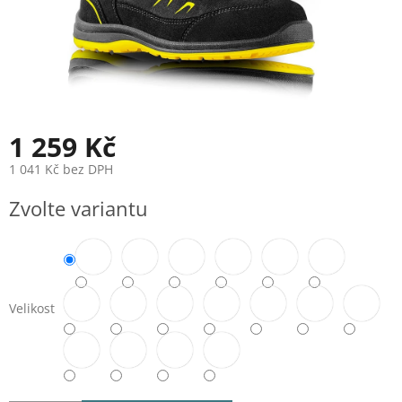
1 259 Kč
1 041 Kč bez DPH
Měrná
Zvolte variantu
cena:
Velikost