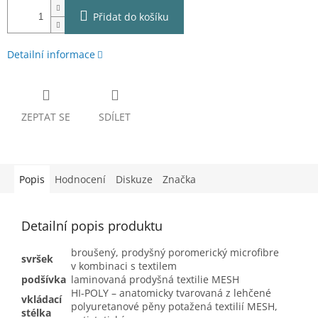
Přidat do košíku
Detailní informace
ZEPTAT SE
SDÍLET
Popis
Hodnocení
Diskuze
Značka
Detailní popis produktu
broušený, prodyšný poromerický microfibre
svršek
v kombinaci s textilem
podšívka
laminovaná prodyšná textilie MESH
HI-POLY – anatomicky tvarovaná z lehčené
vkládací
polyuretanové pěny potažená textilií MESH,
stélka