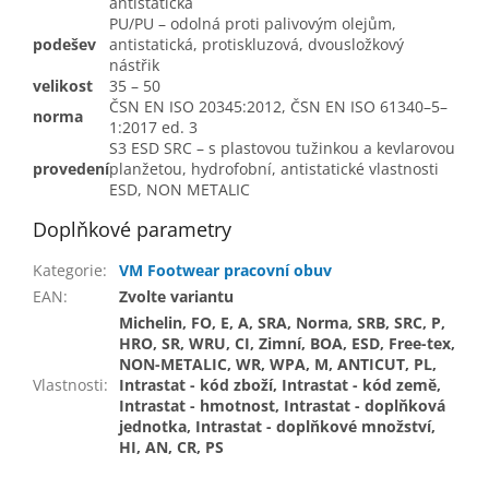
antistatická
PU/PU – odolná proti palivovým olejům,
podešev
antistatická, protiskluzová, dvousložkový
nástřik
velikost
35 – 50
ČSN EN ISO 20345:2012, ČSN EN ISO 61340–5–
norma
1:2017 ed. 3
S3 ESD SRC – s plastovou tužinkou a kevlarovou
provedení
planžetou, hydrofobní, antistatické vlastnosti
ESD, NON METALIC
Doplňkové parametry
Kategorie
:
VM Footwear pracovní obuv
EAN
:
Zvolte variantu
Michelin, FO, E, A, SRA, Norma, SRB, SRC, P,
HRO, SR, WRU, CI, Zimní, BOA, ESD, Free-tex,
NON-METALIC, WR, WPA, M, ANTICUT, PL,
Vlastnosti
:
Intrastat - kód zboží, Intrastat - kód země,
Intrastat - hmotnost, Intrastat - doplňková
jednotka, Intrastat - doplňkové množství,
HI, AN, CR, PS