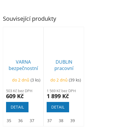
Související produkty
VARNA
DUBLIN
bezpečnostní
pracovní
polobotka
kotníková
do 2 dnů
(3 ks)
do 2 dnů
(39 ks)
503 Kč bez DPH
1 569 Kč bez DPH
609 Kč
1 899 Kč
DETAIL
DETAIL
35
36
37
38
37
39
38
40
39
41
40
42
41
43
42
44
43
45