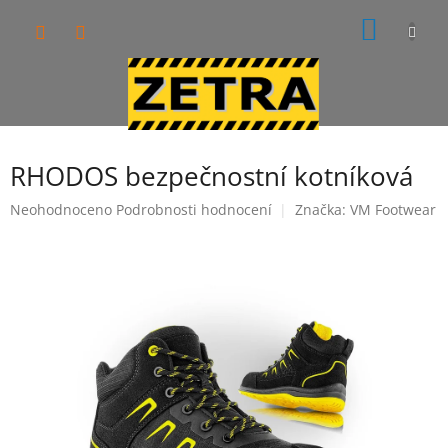
Přejít
NÁKUP
na
obsah
KOŠÍK
RHODOS bezpečnostní kotníková
Průměrné
Neohodnoceno
Podrobnosti hodnocení
Značka:
VM Footwear
hodnocení
produktu
je
0,0
z
5
hvězdiček.