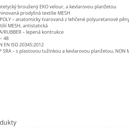
ntetycký broušený EKO velour, a kevlarovou planžetou
minovaná prodyšná textilie MESH
-POLY – anatomicky tvarovaná z lehčené polyuretanové pěn
tilií MESH, antistatická
A/RUBBER – lepená kontrukce
 – 48
N EN ISO 20345:2012
P SRA – s plastovou tužinkou a kevlarovou planžetou, NON