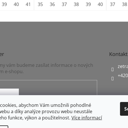
39
40
41
42
35
43
36
44
37
45
38
46
39
47
40
48
41
37
42
38
er
Kontakt
a my vám budeme zasílat informace o nových
zetr
m e-shopu.
+420
mínkami ochrany osobních údajů
cookies, abychom Vám umožnili pohodlné
S
webu a díky analýze provozu webu neustále
jeho funkce, výkon a použitelnost.
Více informací