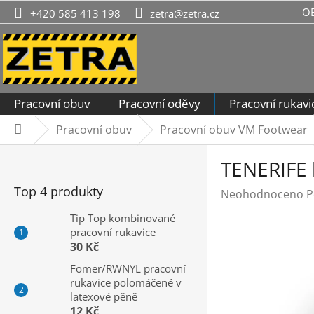
Přejít
O
+420 585 413 198
zetra@zetra.cz
na
obsah
Pracovní obuv
Pracovní oděvy
Pracovní rukavi
Pracovní obuv
Pracovní obuv VM Footwear
Domů
P
TENERIFE 
o
s
Top 4 produkty
Průměrné
Neohodnoceno
P
t
hodnocení
r
Tip Top kombinované
produktu
pracovní rukavice
a
je
30 Kč
n
0,0
n
Fomer/RWNYL pracovní
z
rukavice polomáčené v
í
5
latexové pěně
hvězdiček.
p
12 Kč