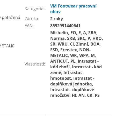
VM Footwear pracovní
Kategorie
:
obuv
y potažená
Záruka
:
2 roky
EAN
:
8592991440641
Michelin, FO, E, A, SRA,
Norma, SRB, SRC, P, HRO,
SR, WRU, CI, Zimní, BOA,
 METALIC
ESD, Free-tex, NON-
METALIC, WR, WPA, M,
ANTICUT, PL, Intrastat -
Vlastnosti
:
kód zboží, Intrastat - kód
země, Intrastat -
hmotnost, Intrastat -
doplňková jednotka,
Intrastat - doplňkové
množství, HI, AN, CR, PS