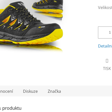
Velikos
Detailn
TISK
nocení
Diskuze
Značka
s produktu