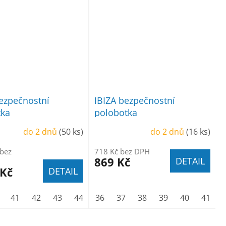
ezpečnostní
IBIZA bezpečnostní
tka
polobotka
do 2 dnů
(50 ks)
do 2 dnů
(16 ks)
 bez
718 Kč bez DPH
869 Kč
DETAIL
 Kč
DETAIL
48
43
41
49
44
42
50
45
43
46
44
47
45
36
48
46
37
47
38
39
40
41