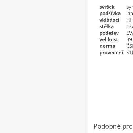
svršek
sy
podšívka
la
vkládací
HI
stélka
tex
podešev
EV
velikost
39
norma
ČS
provedení
S1