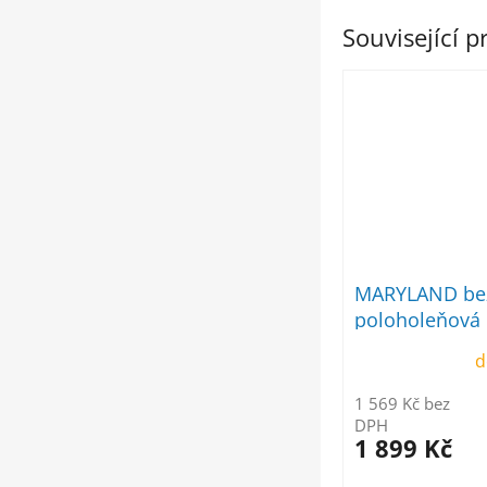
Související 
MARYLAND bez
poloholeňová
d
1 569 Kč bez
DPH
1 899 Kč