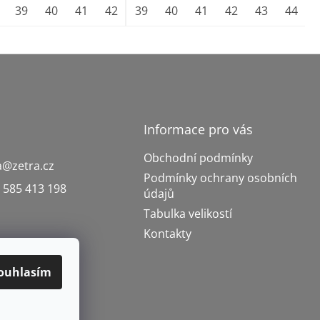
43
39
44
40
45
41
46
42
47
43
39
48
44
40
49
45
41
50
46
42
47
43
48
44
Informace pro vás
Obchodní podmínky
a
@
zetra.cz
Podmínky ochrany osobních
 585 413 198
údajů
Tabulka velikostí
Kontakty
ouhlasím