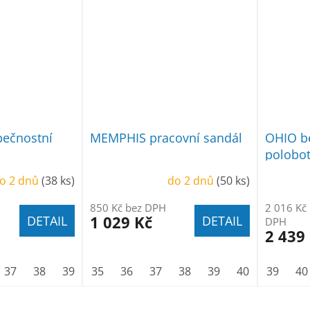
ečnostní
MEMPHIS pracovní sandál
OHIO b
polobo
o 2 dnů
(38 ks)
do 2 dnů
(50 ks)
850 Kč bez DPH
2 016 Kč
1 029 Kč
DETAIL
DETAIL
DPH
2 439
37
38
39
40
35
41
36
42
37
43
38
44
39
45
40
46
41
39
47
42
40