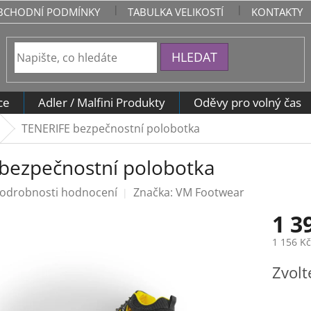
BCHODNÍ PODMÍNKY
TABULKA VELIKOSTÍ
KONTAKTY
HLEDAT
ce
Adler / Malfini Produkty
Oděvy pro volný čas
TENERIFE bezpečnostní polobotka
bezpečnostní polobotka
odrobnosti hodnocení
Značka:
VM Footwear
1 3
1 156 K
Měrná
Zvolt
cena: