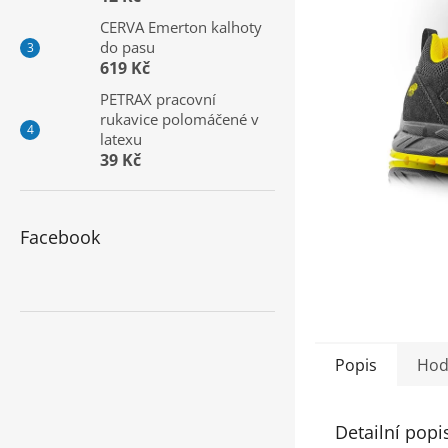
a
CERVA Emerton kalhoty
n
do pasu
e
619 Kč
l
PETRAX pracovní
rukavice polomáčené v
latexu
39 Kč
Facebook
Popis
Hod
Detailní popi