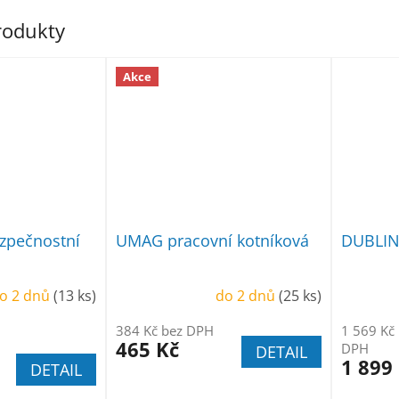
produkty
Akce
pečnostní
UMAG pracovní kotníková
DUBLIN 
o 2 dnů
(13 ks)
do 2 dnů
(25 ks)
384 Kč bez DPH
1 569 Kč
465 Kč
DPH
DETAIL
1 899
DETAIL