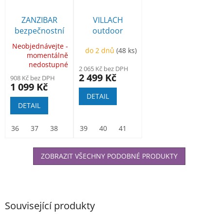
ZANZIBAR
VILLACH
bezpečnostní
outdoor
sandál ESD
kotníková
Neobjednávejte -
do 2 dnů
(48 ks)
momentálně
nedostupné
2 065 Kč bez DPH
2 499 Kč
908 Kč bez DPH
1 099 Kč
DETAIL
DETAIL
36
37
38
39
39
40
40
41
41
42
42
43
43
44
44
45
45
46
ZOBRAZIT VŠECHNY PODOBNÉ PRODUKTY
Související produkty