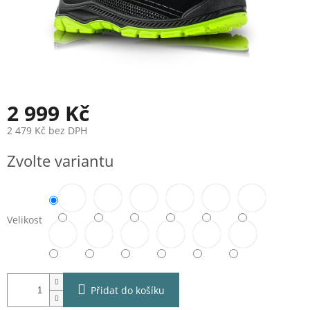
2 999 Kč
2 479 Kč bez DPH
Měrná
Zvolte variantu
cena:
Velikost
Přidat do košíku