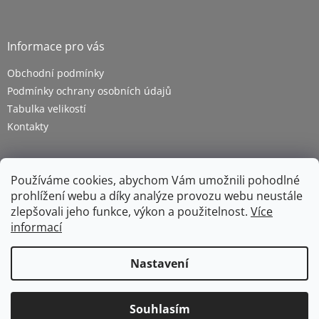
Informace pro vás
Obchodní podmínky
Podmínky ochrany osobních údajů
Tabulka velikostí
Kontakty
Používáme cookies, abychom Vám umožnili pohodlné
prohlížení webu a díky analýze provozu webu neustále
zlepšovali jeho funkce, výkon a použitelnost.
Více
informací
Vytvořil Shoptet
Nastavení
Copyright 2026
ZETRA - pracovní oděvy s.r.o.
. Všechna
Souhlasím
práva vyhrazena.
Upravit nastavení cookies