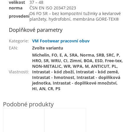
velikost
37 – 48
norma
ČSN EN ISO 20347:2023
O6 FO SR – bez kompozitní tužinky a kevlarové
provedení
planžety, hydrofobní, membrána GORE-TEX®
Doplňkové parametry
Kategorie
:
VM Footwear pracovní obuv
EAN
:
Zvolte variantu
Michelin, FO, E, A, SRA, Norma, SRB, SRC, P,
HRO, SR, WRU, CI, Zimní, BOA, ESD, Free-tex,
NON-METALIC, WR, WPA, M, ANTICUT, PL,
Vlastnosti
:
Intrastat - kód zboží, Intrastat - kód země,
Intrastat - hmotnost, Intrastat - doplňková
jednotka, Intrastat - doplňkové množství,
HI, AN, CR, PS