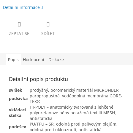
Detailní informace
ZEPTAT SE
SDÍLET
Popis
Hodnocení
Diskuze
Detailní popis produktu
svršek
prodyšný, poromerický materiál MICROFIBER
paropropustná, voděodolná membrána GORE-
podšívka
TEX®
HI-POLY – anatomicky tvarovaná z lehčené
vkládací
polyuretanové pěny potažená textilií MESH,
stélka
antistatická
PU/TPU – SR, odolná proti palivovým olejům,
podešev
odolná proti uklouznutí, antistatická