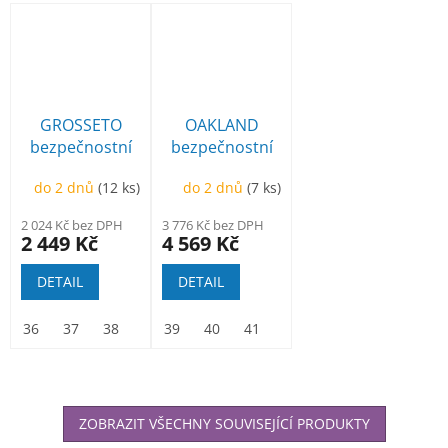
GROSSETO
OAKLAND
bezpečnostní
bezpečnostní
kotníková
kotníková BOA
do 2 dnů
(12 ks)
do 2 dnů
(7 ks)
2 024 Kč bez DPH
3 776 Kč bez DPH
2 449 Kč
4 569 Kč
DETAIL
DETAIL
36
37
38
39
39
40
40
41
41
42
42
43
43
44
44
45
45
46
ZOBRAZIT VŠECHNY SOUVISEJÍCÍ PRODUKTY