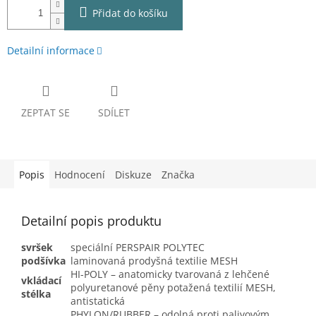
Přidat do košíku
Detailní informace
ZEPTAT SE
SDÍLET
Popis
Hodnocení
Diskuze
Značka
Detailní popis produktu
svršek
speciální PERSPAIR POLYTEC
podšívka
laminovaná prodyšná textilie MESH
HI-POLY – anatomicky tvarovaná z lehčené
vkládací
polyuretanové pěny potažená textilií MESH,
stélka
antistatická
PHYLON/RUBBER – odolná proti palivovým