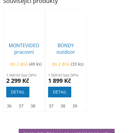
Související produkty
MONTEVIDEO
BONDY
pracovní
outdoor
polobotka
polobotka
do 2 dnů
(49 ks)
do 2 dnů
(33 ks)
modrá
1 900 Kč bez DPH
1 569 Kč bez DPH
2 299 Kč
1 899 Kč
DETAIL
DETAIL
36
37
38
39
37
40
38
41
39
42
40
43
41
44
42
45
43
46