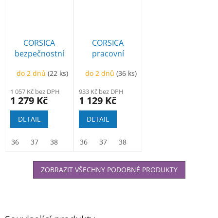
CORSICA
CORSICA
bezpečnostní
pracovní
polobotka
polobotka
do 2 dnů
(22 ks)
do 2 dnů
(36 ks)
1 057 Kč bez DPH
933 Kč bez DPH
1 279 Kč
1 129 Kč
DETAIL
DETAIL
36
37
38
39
36
40
37
41
38
42
39
43
40
44
41
45
42
46
ZOBRAZIT VŠECHNY PODOBNÉ PRODUKTY