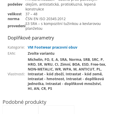
podešev
olejům, antistatická, protiskluzná, lepená
konstrukce
velikost
37 – 48
norma
ČSN EN ISO 20345:2012
S3 SRA – s kompozitní tužinkou a kevlarovou
provedení
planžetou
Doplňkové parametry
Kategorie
:
VM Footwear pracovní obuv
EAN
:
Zvolte variantu
Michelin, FO, E, A, SRA, Norma, SRB, SRC, P,
HRO, SR, WRU, CI, Zimní, BOA, ESD, Free-tex,
NON-METALIC, WR, WPA, M, ANTICUT, PL,
Vlastnosti
:
Intrastat - kód zboží, Intrastat - kód země,
Intrastat - hmotnost, Intrastat - doplňková
jednotka, Intrastat - doplňkové množství,
HI, AN, CR, PS