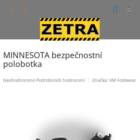
Přejít
NÁKUP
na
obsah
KOŠÍK
MINNESOTA bezpečnostní
polobotka
Průměrné
Neohodnoceno
Podrobnosti hodnocení
Značka:
VM Footwear
hodnocení
produktu
je
0,0
z
5
hvězdiček.