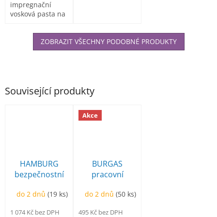
impregnační
vosková pasta na
kožené
materiály. Změkčuje,...
ZOBRAZIT VŠECHNY PODOBNÉ PRODUKTY
Související produkty
Akce
HAMBURG
BURGAS
bezpečnostní
pracovní
kotníková pro
kotníková
do 2 dnů
(19 ks)
do 2 dnů
(50 ks)
asfaltéry
1 074 Kč bez DPH
495 Kč bez DPH