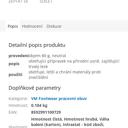
ZEPTAT SE
SDÍLET
Popis
Hodnocení
Diskuze
Detailní popis produktu
provedení
objem 80 g, neutral
ošetřující přípravek na přírodní usně, zajišťující
popis
trvalý lesk
ošetřuje, leští a chrání materiály proti
použití
znečištění
Doplňkové parametry
Kategorie
:
VM Footwear pracovní obuv
Hmotnost
:
0.104 kg
EAN
:
8592991100729
Hmotnost čistá, Hmotnost hrubá, Váha
balení (karton), Intrastat - kód zboží,
Vlastnosti
: