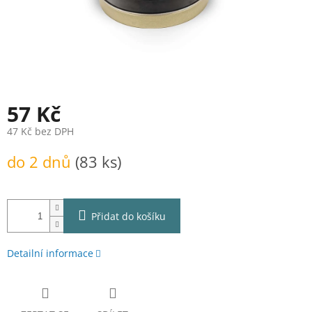
57 Kč
47 Kč bez DPH
Měrná
do 2 dnů
(83 ks)
cena:
Přidat do košíku
Detailní informace