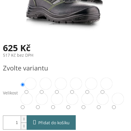
625 Kč
517 Kč bez DPH
Měrná
Zvolte variantu
cena:
Velikost
Přidat do košíku