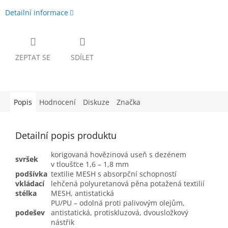
Detailní informace
ZEPTAT SE
SDÍLET
Popis
Hodnocení
Diskuze
Značka
Detailní popis produktu
korigovaná hovězinová useň s dezénem
svršek
v tloušťce 1,6 – 1,8 mm
podšívka
textilie MESH s absorpční schopností
vkládací
lehčená polyuretanová pěna potažená textilií
stélka
MESH, antistatická
PU/PU – odolná proti palivovým olejům,
podešev
antistatická, protiskluzová, dvousložkový
nástřik