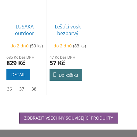
LUSAKA
Leštící vosk
outdoor
bezbarvý
polobotka
do 2 dnů
(50 ks)
do 2 dnů
(83 ks)
modrá
685 Kč bez DPH
47 Kč bez DPH
829 Kč
57 Kč
DETAIL
Do košíku
36
37
38
39
40
41
42
43
44
45
46
ZOBRAZIT VŠECHNY SOUVISEJÍCÍ PRODUKTY
Z