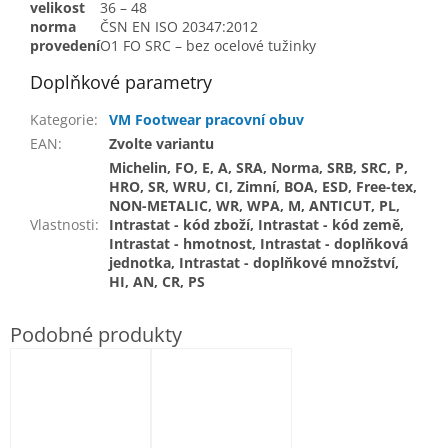
velikost
36 – 48
norma
ČSN EN ISO 20347:2012
provedení
O1 FO SRC – bez ocelové tužinky
Doplňkové parametry
Kategorie
:
VM Footwear pracovní obuv
EAN
:
Zvolte variantu
Michelin, FO, E, A, SRA, Norma, SRB, SRC, P,
HRO, SR, WRU, CI, Zimní, BOA, ESD, Free-tex,
NON-METALIC, WR, WPA, M, ANTICUT, PL,
Vlastnosti
:
Intrastat - kód zboží, Intrastat - kód země,
Intrastat - hmotnost, Intrastat - doplňková
jednotka, Intrastat - doplňkové množství,
HI, AN, CR, PS