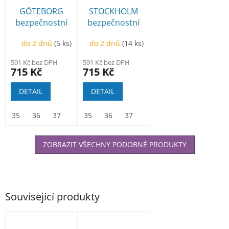
GÖTEBORG
STOCKHOLM
bezpečnostní
bezpečnostní
polobotka
kotníková
do 2 dnů
(5 ks)
do 2 dnů
(14 ks)
591 Kč bez DPH
591 Kč bez DPH
715 Kč
715 Kč
DETAIL
DETAIL
35
36
37
38
35
39
36
40
37
41
38
42
39
43
40
44
41
45
ZOBRAZIT VŠECHNY PODOBNÉ PRODUKTY
Související produkty