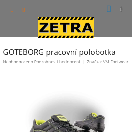
Přejít
NÁKUP
na
obsah
KOŠÍK
GOTEBORG pracovní polobotka
Průměrné
Neohodnoceno
Podrobnosti hodnocení
Značka:
VM Footwear
hodnocení
produktu
je
0,0
z
5
hvězdiček.