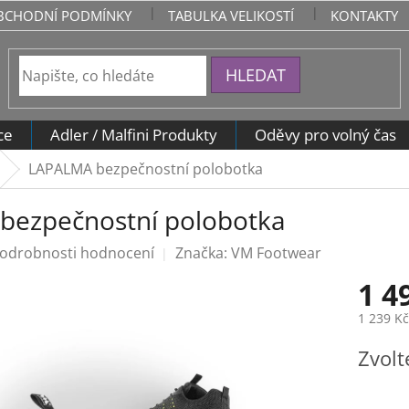
BCHODNÍ PODMÍNKY
TABULKA VELIKOSTÍ
KONTAKTY
HLEDAT
ce
Adler / Malfini Produkty
Oděvy pro volný čas
LAPALMA bezpečnostní polobotka
bezpečnostní polobotka
odrobnosti hodnocení
Značka:
VM Footwear
1 4
1 239 K
Měrná
Zvolt
cena: