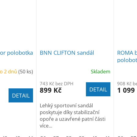
or polobotka
BNN CLIFTON sandál
ROMA b
polobo
o 2 dnů
(50 ks)
Skladem
743 Kč bez DPH
908 Kč b
899 Kč
1 099
DETAIL
DETAIL
Lehký sportovní sandál
poskytuje díky stabilizační
opoře a uzavřené patní části
více...