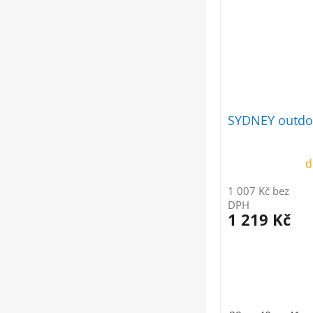
SYDNEY outdo
d
1 007 Kč bez
DPH
1 219 Kč