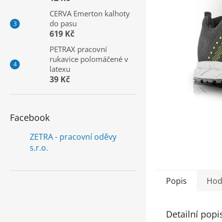
a
CERVA Emerton kalhoty
n
do pasu
e
619 Kč
l
PETRAX pracovní
rukavice polomáčené v
latexu
39 Kč
Facebook
ZETRA - pracovní oděvy
s.r.o.
Popis
Hod
Detailní popi