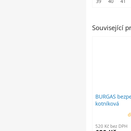
39
40
41
Související 
BURGAS bezpe
kotníková
d
520 Kč bez DPH