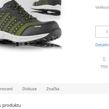
Velikos
Detailn
TISK
nocení
Diskuze
Značka
s produktu