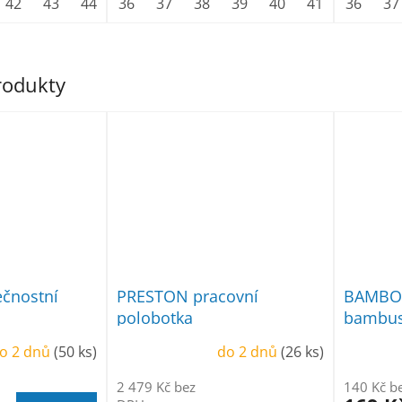
42
43
44
45
36
46
37
47
38
39
40
41
42
36
43
37
produkty
čnostní
PRESTON pracovní
BAMBO
polobotka
bambus
ponožk
o 2 dnů
(50 ks)
do 2 dnů
(26 ks)
2 479 Kč bez
140 Kč b