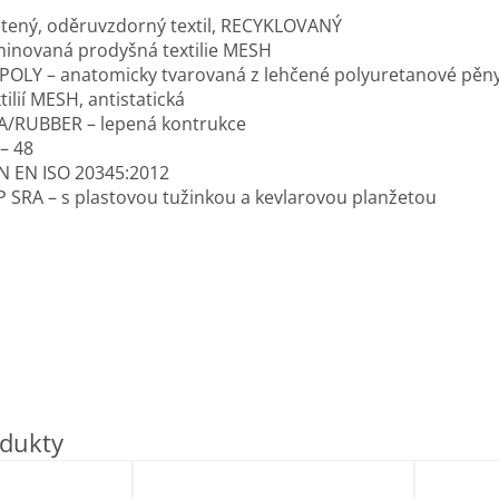
etený, oděruvzdorný textil, RECYKLOVANÝ
minovaná prodyšná textilie MESH
-POLY – anatomicky tvarovaná z lehčené polyuretanové pěn
tilií MESH, antistatická
A/RUBBER – lepená kontrukce
 – 48
N EN ISO 20345:2012
P SRA – s plastovou tužinkou a kevlarovou planžetou