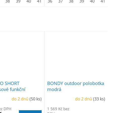
44
38
45
39
46
40
47
41
42
36
43
37
44
38
45
39
46
40
47
41
O SHORT
BONDY outdoor polobotka
ové funkční
modrá
y
do 2 dnů
(50 ks)
do 2 dnů
(33 ks)
ez DPH
1 569 Kč bez