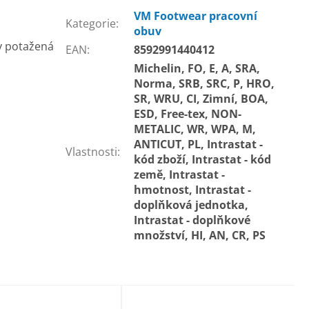
VM Footwear pracovní
Kategorie
:
obuv
y potažená
EAN
:
8592991440412
Michelin, FO, E, A, SRA,
Norma, SRB, SRC, P, HRO,
SR, WRU, CI, Zimní, BOA,
ESD, Free-tex, NON-
METALIC, WR, WPA, M,
ANTICUT, PL, Intrastat -
Vlastnosti
:
kód zboží, Intrastat - kód
země, Intrastat -
hmotnost, Intrastat -
doplňková jednotka,
Intrastat - doplňkové
množství, HI, AN, CR, PS