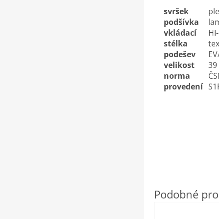
svršek
pl
podšívka
la
vkládací
HI
stélka
tex
podešev
EV
velikost
39
norma
ČS
provedení
S1