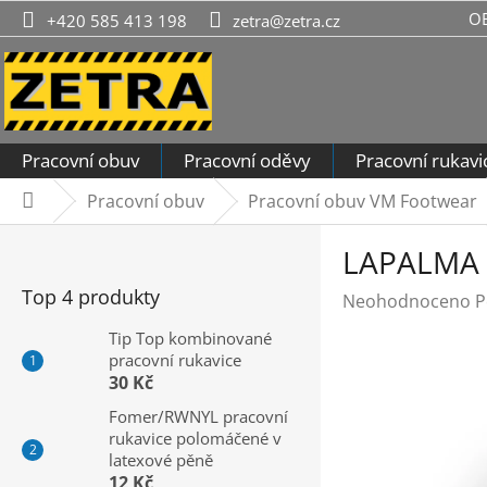
Přejít
O
+420 585 413 198
zetra@zetra.cz
na
obsah
Pracovní obuv
Pracovní oděvy
Pracovní rukavi
Pracovní obuv
Pracovní obuv VM Footwear
Domů
P
LAPALMA 
o
s
Top 4 produkty
Průměrné
Neohodnoceno
P
t
hodnocení
r
Tip Top kombinované
produktu
pracovní rukavice
a
je
30 Kč
n
0,0
n
Fomer/RWNYL pracovní
z
rukavice polomáčené v
í
5
latexové pěně
hvězdiček.
p
12 Kč