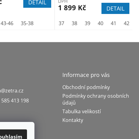
č
DPH
DETAIL
1 899 Kč
DETAIL
43-46
49
45
50
46
35-38
47
48
37
38
39
40
41
42
Informace pro vás
Obchodní podmínky
a
@
zetra.cz
Podmínky ochrany osobních
 585 413 198
údajů
Tabulka velikostí
Kontakty
ouhlasím