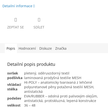
Detailní informace
ZEPTAT SE
SDÍLET
Popis
Hodnocení
Diskuze
Značka
Detailní popis produktu
svršek
pletený, oděruvzdorný textil
podšívka
laminovaná prodyšná textilie MESH
HI-POLY – anatomicky tvarovaná z lehčené
vkládací
polyuretanové pěny potažená textilií MESH,
stélka
antistatická
EVA/RUBBER – odolná proti palivovým olejům,
podešev
antistatická, protiskluzná, lepená konstrukce
velikost
36 – 48