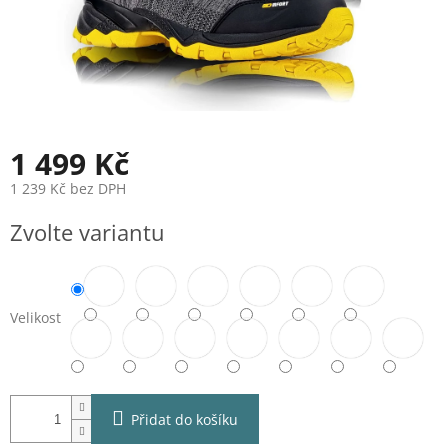
1 499 Kč
1 239 Kč bez DPH
Měrná
Zvolte variantu
cena:
Velikost
Přidat do košíku