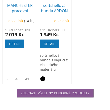
MANCHESTER
softshellová
pracovní
bunda ARDON
poloholeňová
Creatron
do 2 dnů
(14 ks)
do 3 dnů
1 669 Kč bez DPH
1 115 Kč bez DPH
2 019 Kč
1 349 Kč
DETAIL
DETAIL
softshellová
bunda s kapucí z
elastického
materiálu
ElasticTech®Flexi,
vnitřní část...
39
40
41
42
43
44
45
46
47
ZOBRAZIT VŠECHNY PODOBNÉ PRODUKTY