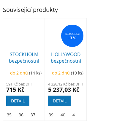
Související produkty
5 399 Kč
–3 %
STOCKHOLM
HOLLYWOOD
bezpečnostní
bezpečnostní
kotníková
kotníková BOA
do 2 dnů
(14 ks)
do 2 dnů
(19 ks)
591 Kč bez DPH
4 328,12 Kč bez DPH
715 Kč
5 237,03 Kč
DETAIL
DETAIL
35
36
37
38
39
39
40
40
41
41
42
42
43
43
44
44
45
45