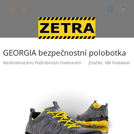
Přejít
NÁKUP
na
obsah
KOŠÍK
GEORGIA bezpečnostní polobotka
Průměrné
Neohodnoceno
Podrobnosti hodnocení
Značka:
VM Footwear
hodnocení
produktu
je
0,0
z
5
hvězdiček.