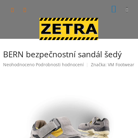
Přejít
NÁKUP
na
obsah
KOŠÍK
BERN bezpečnostní sandál šedý
Průměrné
Neohodnoceno
Podrobnosti hodnocení
Značka:
VM Footwear
hodnocení
produktu
je
0,0
z
5
hvězdiček.