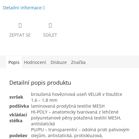
Detailní informace
ZEPTAT SE
SDÍLET
Popis
Hodnocení
Diskuze
Značka
Detailní popis produktu
broušená hovězinová useň VELUR v tloušťce
svršek
1,6 – 1,8 mm
podšívka
laminovaná prodyšná textilie MESH
HI-POLY – anatomicky tvarovaná z lehčené
vkládací
polyuretanové pěny potažená textilií MESH,
stélka
antistatická
PU/PU – transparentní – odolná proti palivovým
podešev
olejům, antistatická, protiskluzová,