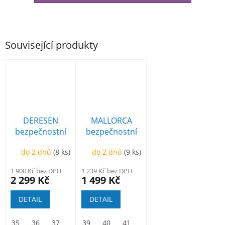
Související produkty
DERESEN
MALLORCA
bezpečnostní
bezpečnostní
polobotka BOA
polobotka
do 2 dnů
(8 ks)
do 2 dnů
(9 ks)
1 900 Kč bez DPH
1 239 Kč bez DPH
2 299 Kč
1 499 Kč
DETAIL
DETAIL
35
36
37
38
39
39
40
40
41
41
42
42
43
43
44
44
45
45