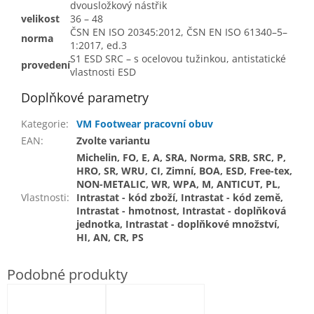
dvousložkový nástřik
velikost
36 – 48
ČSN EN ISO 20345:2012, ČSN EN ISO 61340–5–
norma
1:2017, ed.3
S1 ESD SRC – s ocelovou tužinkou, antistatické
provedení
vlastnosti ESD
Doplňkové parametry
Kategorie
:
VM Footwear pracovní obuv
EAN
:
Zvolte variantu
Michelin, FO, E, A, SRA, Norma, SRB, SRC, P,
HRO, SR, WRU, CI, Zimní, BOA, ESD, Free-tex,
NON-METALIC, WR, WPA, M, ANTICUT, PL,
Vlastnosti
:
Intrastat - kód zboží, Intrastat - kód země,
Intrastat - hmotnost, Intrastat - doplňková
jednotka, Intrastat - doplňkové množství,
HI, AN, CR, PS