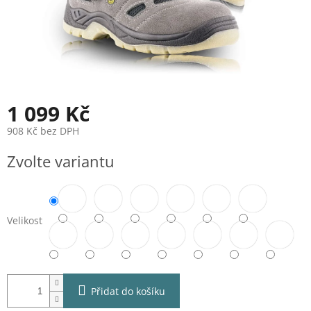
1 099 Kč
908 Kč bez DPH
Měrná
Zvolte variantu
cena:
Velikost
Přidat do košíku