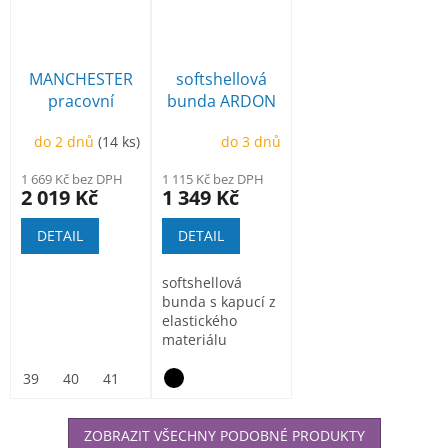
MANCHESTER
softshellová
pracovní
bunda ARDON
poloholeňová
Creatron
do 2 dnů
(14 ks)
do 3 dnů
1 669 Kč bez DPH
1 115 Kč bez DPH
2 019 Kč
1 349 Kč
DETAIL
DETAIL
softshellová
bunda s kapucí z
elastického
materiálu
ElasticTech®Flexi,
vnitřní část...
39
40
41
42
43
44
45
46
47
ZOBRAZIT VŠECHNY PODOBNÉ PRODUKTY