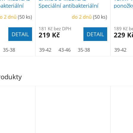
akteriální
Speciální antibakteriální
ponožk
ponožky bílé
o 2 dnů
(50 ks)
do 2 dnů
(50 ks)
181 Kč bez DPH
189 Kč b
219 Kč
229 K
DETAIL
DETAIL
35-38
39-42
43-46
35-38
39-42
produkty