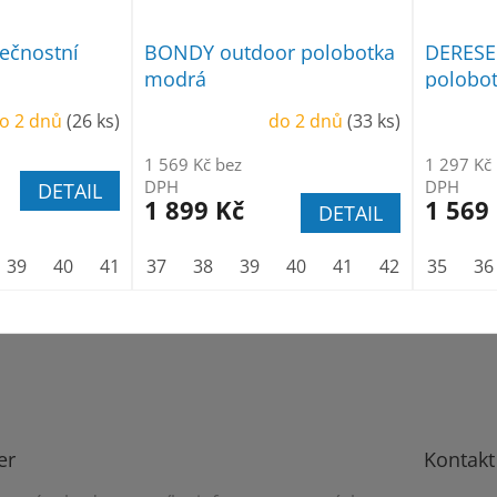
ečnostní
BONDY outdoor polobotka
DERESE
modrá
polobo
o 2 dnů
(26 ks)
do 2 dnů
(33 ks)
1 569 Kč bez
1 297 Kč
DPH
DPH
DETAIL
1 899 Kč
1 569
DETAIL
39
40
41
42
37
43
38
44
39
45
40
46
41
47
42
48
43
35
44
36
er
Kontakt