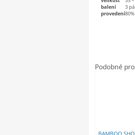
velikost
35 –
balení
3 pá
provedení
80%
BAMBOO SHO