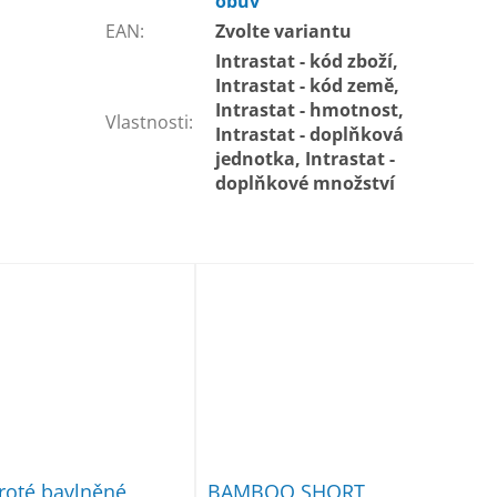
obuv
EAN
:
Zvolte variantu
Intrastat - kód zboží,
Intrastat - kód země,
Intrastat - hmotnost,
Vlastnosti
:
Intrastat - doplňková
jednotka, Intrastat -
doplňkové množství
roté bavlněné
BAMBOO SHORT