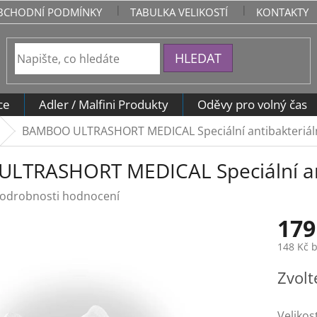
BCHODNÍ PODMÍNKY
TABULKA VELIKOSTÍ
KONTAKTY
HLEDAT
ce
Adler / Malfini Produkty
Oděvy pro volný čas
BAMBOO ULTRASHORT MEDICAL Speciální antibakteriáln
TRASHORT MEDICAL Speciální anti
odrobnosti hodnocení
179
148 Kč 
Měrná
Zvolt
cena:
Velikos