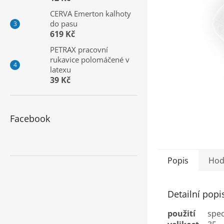
a
CERVA Emerton kalhoty
n
do pasu
e
619 Kč
l
PETRAX pracovní
rukavice polomáčené v
latexu
39 Kč
Facebook
Popis
Hod
Detailní popi
použití
spec