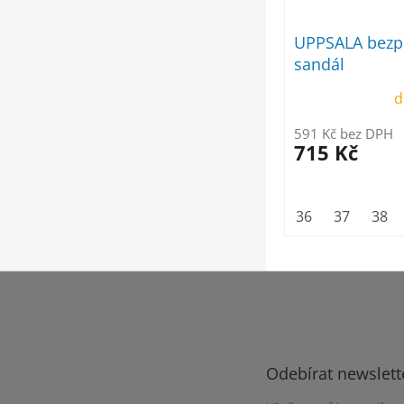
UPPSALA bezp
sandál
d
591 Kč bez DPH
715 Kč
36
37
38
Z
á
p
a
t
Odebírat newslett
í