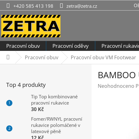
Přejít
O
+420 585 413 198
zetra@zetra.cz
na
obsah
Pracovní obuv
Pracovní oděvy
Pracovní rukavi
Pracovní obuv
Pracovní obuv VM Footwear
Domů
P
BAMBOO UL
o
s
Top 4 produkty
Průměrné
Neohodnoceno
P
t
hodnocení
r
Tip Top kombinované
produktu
pracovní rukavice
a
je
30 Kč
n
0,0
n
Fomer/RWNYL pracovní
z
rukavice polomáčené v
í
5
latexové pěně
hvězdiček.
p
12 Kč