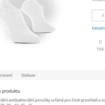
Detailn
TISK
nocení
Diskuze
s produktu
iální antibakteriální ponožky určené pro čisté prostředí a z