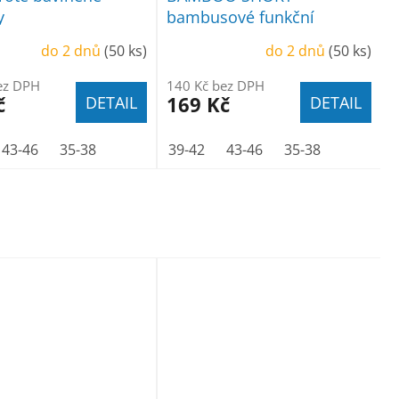
y
bambusové funkční
ponožky
do 2 dnů
(50 ks)
do 2 dnů
(50 ks)
ez DPH
140 Kč bez DPH
č
169 Kč
DETAIL
DETAIL
43-46
35-38
39-42
43-46
35-38