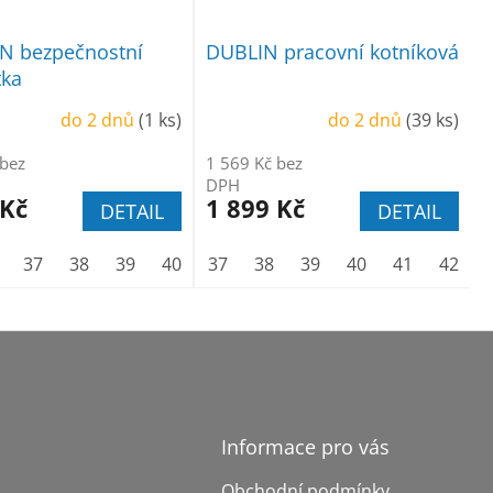
N bezpečnostní
DUBLIN pracovní kotníková
tka
do 2 dnů
(1 ks)
do 2 dnů
(39 ks)
 bez
1 569 Kč bez
DPH
 Kč
1 899 Kč
DETAIL
DETAIL
45
37
46
38
47
39
40
41
37
42
38
43
39
44
40
45
41
46
42
Informace pro vás
Obchodní podmínky