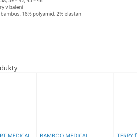
 38, 39 – 42, 43 – 46
ry v balení
 bambus, 18% polyamid, 2% elastan
RT MEDICAL
BAMBOO MEDICAL
TERRY f