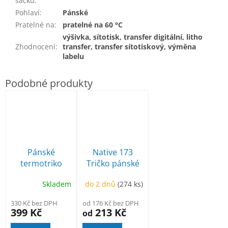
sáčku
:
Pohlaví
:
Pánské
Pratelné na
:
pratelné na 60 °C
výšivka, sítotisk, transfer digitální, litho
Zhodnocení
:
transfer, transfer sítotiskový, výměna
labelu
Pánské
Native 173
termotriko
Tričko pánské
THERMO PRO
Skladem
do 2 dnů
(274 ks)
160
330 Kč bez DPH
od 176 Kč bez DPH
399 Kč
213 Kč
od