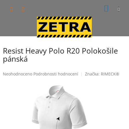
Přejít
NÁKUP
na
obsah
KOŠÍK
Resist Heavy Polo R20 Polokošile
pánská
Průměrné
Neohodnoceno
Podrobnosti hodnocení
Značka:
RIMECK®
hodnocení
produktu
je
0,0
z
5
hvězdiček.