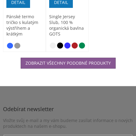
DETAIL
DETAIL
Pánské termo
Single Jersey
tričko s kulatým
Slub, 100 %
výstřihem a
organická bavlna
krátkým
GOTS
raglánovým
rukávem. Měkký
strečový...
ZOBRAZIT VŠECHNY PODOBNÉ PRODUKTY
Z
á
p
a
Odebírat newsletter
t
Vložte svůj e-mail a my vám budeme zasílat informace o nových
í
produktech na našem e-shopu.