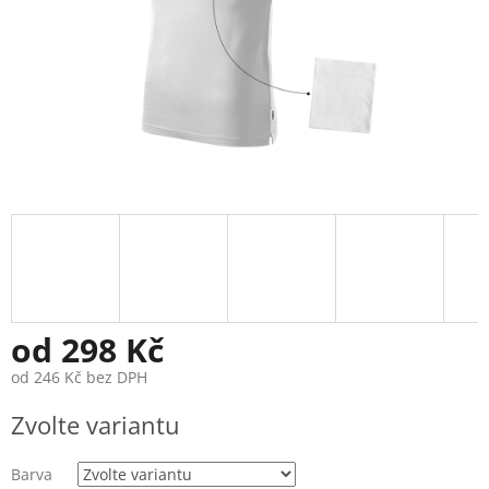
od
298 Kč
od
246 Kč
bez DPH
Měrná
Zvolte variantu
cena:
Barva