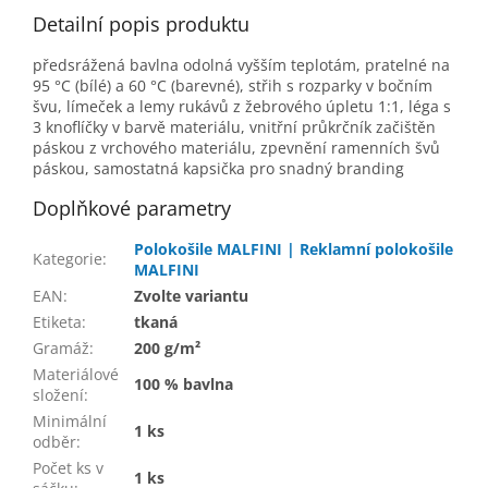
Detailní popis produktu
předsrážená bavlna odolná vyšším teplotám, pratelné na
95 °C (bílé) a 60 °C (barevné), střih s rozparky v bočním
švu, límeček a lemy rukávů z žebrového úpletu 1:1, léga s
3 knoflíčky v barvě materiálu, vnitřní průkrčník začištěn
páskou z vrchového materiálu, zpevnění ramenních švů
páskou, samostatná kapsička pro snadný branding
Doplňkové parametry
Polokošile MALFINI | Reklamní polokošile
Kategorie
:
MALFINI
EAN
:
Zvolte variantu
Etiketa
:
tkaná
Gramáž
:
200 g/m²
Materiálové
100 % bavlna
složení
:
Minimální
1 ks
odběr
:
Počet ks v
1 ks