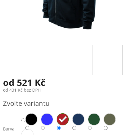
od
521 Kč
od
431 Kč
bez DPH
Měrná
Zvolte variantu
cena:
Barva