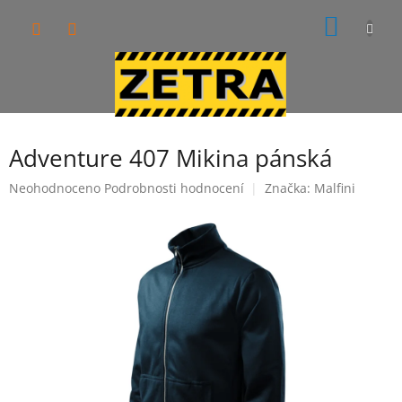
Přejít
NÁKUP
na
obsah
KOŠÍK
Adventure 407 Mikina pánská
Průměrné
Neohodnoceno
Podrobnosti hodnocení
Značka:
Malfini
hodnocení
produktu
je
0,0
z
5
hvězdiček.