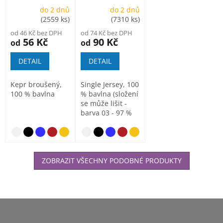
160gr
do 2 dnů
do 2 dnů
(2559 ks)
(7310 ks)
od 46 Kč bez DPH
od 74 Kč bez DPH
56 Kč
90 Kč
od
od
DETAIL
DETAIL
Kepr broušený,
Single Jersey, 100
100 % bavlna
% bavlna (složení
se může lišit -
barva 03 - 97 %
bavlna a 3 %...
světle šedý 
neb
ZOBRAZIT VŠECHNY PODOBNÉ PRODUKTY
Z
á