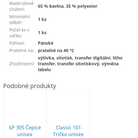
Materiálové
65 % bavlna, 35 % polyester
složení
:
Minimální
1 ks
odběr
:
Počet ks v
1 ks
sáčku
:
Pohlaví
:
Pánské
Pratelné na
:
pratelné na 40 °C
výšivka, sítotisk, transfer digitální, litho
Zhodnocení
:
transfer, transfer sítotiskový, výměna
labelu
6P 305 Čepice
Classic 101
unisex
Tričko unisex