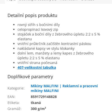
Detailní popis produktu
rovný střih s bočními díly
celopropínací kovový zip
stojáček a boční díly z žebrového úpletu 2:2 s 5 %
elastanu
vnitřní průkrčník začištěn kontrastní páskou
nakládané kapsy ve stylu klokanky
dolní lem, manžety a lemy kapes z žebrového
úpletu 2:2 s 5 % elastanu
vnitřní strana počesaná
407-velikostní tabulka
Doplňkové parametry
Mikiny MALFINI | Reklamní a pracovní
Kategorie
:
mikiny MALFINI
EAN
:
8591729148828
Etiketa
:
tkaná
Gramáž
:
300 g/m²