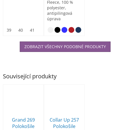
Fleece, 100 %
polyester,
antipilingová
úprava
39
40
41
42
43
44
45
46
47
ZOBRAZIT VŠECHNY PODOBNÉ PRODUKTY
Související produkty
Grand 269
Collar Up 257
Polokošile
Polokošile