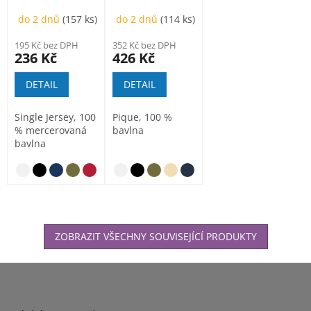
dámská
dámská
do 2 dnů
(157 ks)
do 2 dnů
(114 ks)
195 Kč bez DPH
352 Kč bez DPH
236 Kč
426 Kč
DETAIL
DETAIL
Single Jersey, 100
Pique, 100 %
% mercerovaná
bavlna
bavlna
ZOBRAZIT VŠECHNY SOUVISEJÍCÍ PRODUKTY
Z
á
p