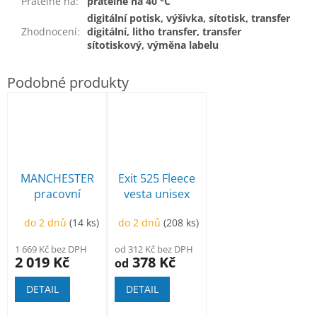
Pratelné na
:
pratelné na 40 °C
digitální potisk, výšivka, sítotisk, transfer
Zhodnocení
:
digitální, litho transfer, transfer
sítotiskový, výměna labelu
MANCHESTER
Exit 525 Fleece
pracovní
vesta unisex
poloholeňová
do 2 dnů
(14 ks)
do 2 dnů
(208 ks)
1 669 Kč bez DPH
od 312 Kč bez DPH
2 019 Kč
378 Kč
od
DETAIL
DETAIL