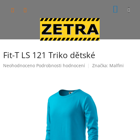
Přejít
NÁKUP
na
obsah
KOŠÍK
Fit-T LS 121 Triko dětské
Průměrné
Neohodnoceno
Podrobnosti hodnocení
Značka:
Malfini
hodnocení
produktu
je
0,0
z
5
hvězdiček.