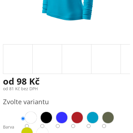
od
98 Kč
od
81 Kč
bez DPH
Měrná
Zvolte variantu
cena:
Barva