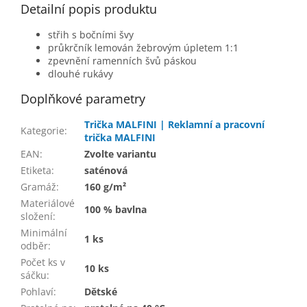
Detailní popis produktu
střih s bočními švy
průkrčník lemován žebrovým úpletem 1:1
zpevnění ramenních švů páskou
dlouhé rukávy
Doplňkové parametry
Trička MALFINI | Reklamní a pracovní
Kategorie
:
trička MALFINI
EAN
:
Zvolte variantu
Etiketa
:
saténová
Gramáž
:
160 g/m²
Materiálové
100 % bavlna
složení
:
Minimální
1 ks
odběr
:
Počet ks v
10 ks
sáčku
:
Pohlaví
:
Dětské