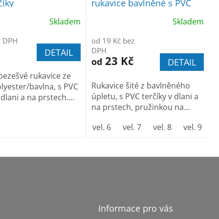
číky
rukavice bavlněné s PVC
terčíky
Skladem
Skladem
z DPH
od 19 Kč bez
DPH
DETAIL
23 Kč
od
DETAIL
bezešvé rukavice ze
Rukavice šité z bavlněného
lyester/bavlna, s PVC
úpletu, s PVC terčíky v dlani a
 dlani a na prstech....
na prstech, pružinkou na...
vel. 6
vel. 7
vel. 8
vel. 9
v
Informace pro vás