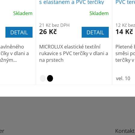
s elastanem a PVC terčíky
PVC ter
Skladem
Skladem
21 Kč bez DPH
12 Kč be
26 Kč
14 Kč
DETAIL
DETAIL
 bavlněného
MICROLUX elastické textilní
Pletené 
číky v dlani a
rukavice s PVC terčíky v dlani a
směsi po
užným...
na prstech
terčíky v
vel. 10
er
Kontakt