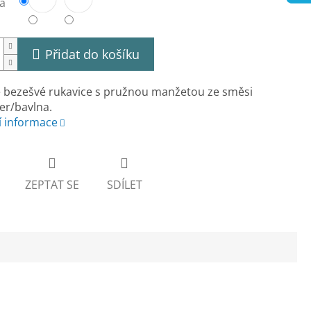
a
Přidat do košíku
é bezešvé rukavice s pružnou manžetou ze směsi
er/bavlna.
í informace
ZEPTAT SE
SDÍLET