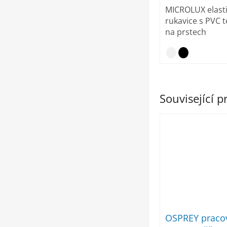
MICROLUX elastic
rukavice s PVC te
na prstech
Související 
OSPREY pracov