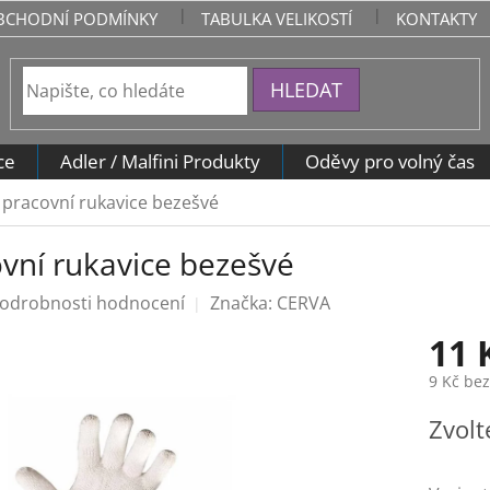
BCHODNÍ PODMÍNKY
TABULKA VELIKOSTÍ
KONTAKTY
HLEDAT
ce
Adler / Malfini Produkty
Oděvy pro volný čas
pracovní rukavice bezešvé
vní rukavice bezešvé
odrobnosti hodnocení
Značka:
CERVA
11 
9 Kč be
Měrná
Zvolt
cena: