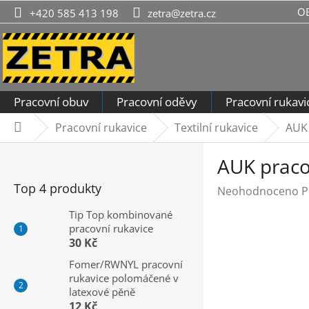
Přejít
O
+420 585 413 198
zetra@zetra.cz
na
obsah
Pracovní obuv
Pracovní oděvy
Pracovní rukavi
Pracovní rukavice
Textilní rukavice
AUK 
Domů
P
AUK praco
o
s
Top 4 produkty
Průměrné
Neohodnoceno
P
t
hodnocení
r
Tip Top kombinované
produktu
pracovní rukavice
a
je
30 Kč
n
0,0
n
Fomer/RWNYL pracovní
z
rukavice polomáčené v
í
5
latexové pěně
hvězdiček.
p
12 Kč