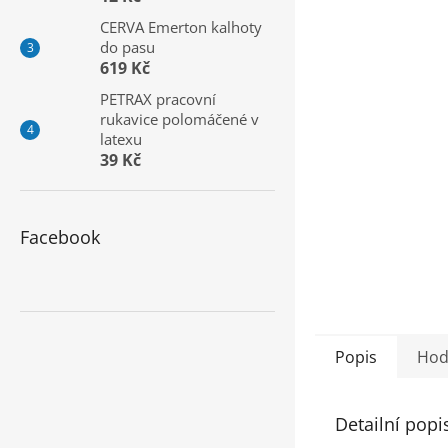
a
CERVA Emerton kalhoty
n
do pasu
e
619 Kč
l
PETRAX pracovní
rukavice polomáčené v
latexu
39 Kč
Facebook
Popis
Hod
Detailní popi