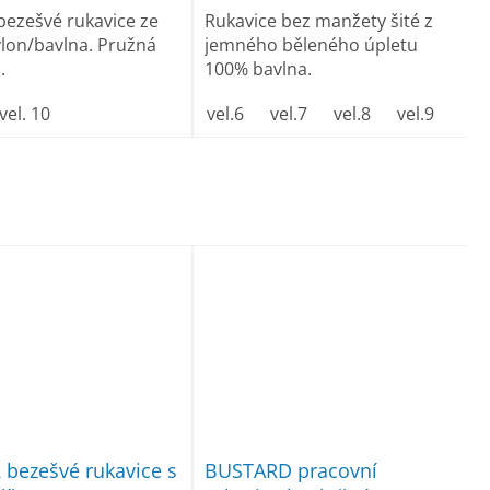
bezešvé rukavice ze
Rukavice bez manžety šité z
lon/bavlna. Pružná
jemného běleného úpletu
.
100% bavlna.
vel. 10
vel.6
vel.7
vel.8
vel.9
vel.
bezešvé rukavice s
BUSTARD pracovní