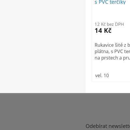
s PVC terčíky
12 Kč bez DPH
14 Kč
Rukavice šité z
plátna, s PVC ter
na prstech a pr
vel. 10
Z
á
p
a
t
Odebírat newslett