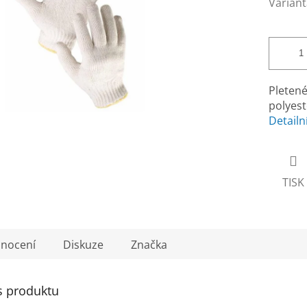
Variant
Pleten
polyest
Detailn
TISK
nocení
Diskuze
Značka
s produktu