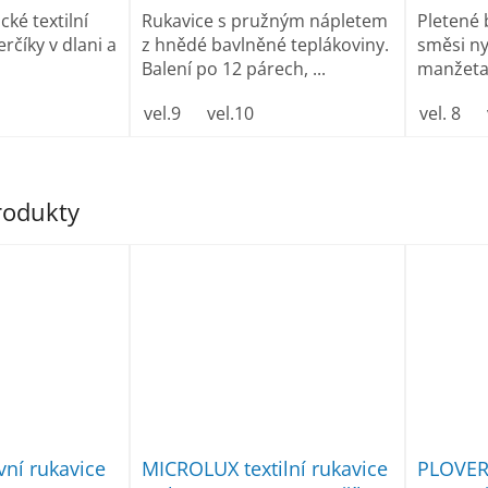
ké textilní
Rukavice s pružným nápletem
Pletené 
rčíky v dlani a
z hnědé bavlněné teplákoviny.
směsi ny
Balení po 12 párech, ...
manžeta
vel.9
vel.10
vel. 8
produkty
ní rukavice
MICROLUX textilní rukavice
PLOVER 