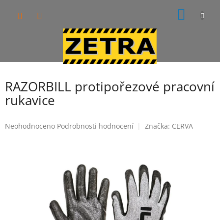
Přejít
NÁKUP
na
obsah
KOŠÍK
RAZORBILL protipořezové pracovní
rukavice
Průměrné
Neohodnoceno
Podrobnosti hodnocení
Značka:
CERVA
hodnocení
produktu
je
0,0
z
5
hvězdiček.