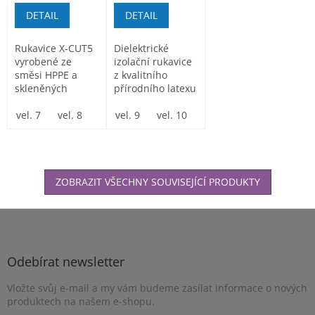
DETAIL
DETAIL
Rukavice X-CUT5
Dielektrické
vyrobené ze
izolační rukavice
směsi HPPE a
z kvalitního
skleněných
přírodního latexu
vláken s vysokou
pro ochranu
odolností proti...
vel. 7
vel. 8
vel. 9
před...
vel. 9
vel. 10
vel. 10
vel. 11
vel. 11
ZOBRAZIT VŠECHNY SOUVISEJÍCÍ PRODUKTY
Z
á
p
a
Odebírat newsletter
t
Vložte svůj e-mail a my vám budeme zasílat informace o nových
í
produktech na našem e-shopu.