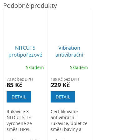
NITCUT5
Vibration
protipořezové
antivibrační
pracovní
rukavice
Skladem
Skladem
rukavice
70 Kč bez DPH
189 Kč bez DPH
85 Kč
229 Kč
DETAIL
DETAIL
Rukavice X-
Certifikované
NITCUT5 TF
antivibrační
vyrobené ze
rukavice, úplet ze
směsi HPPE
směsi bavlny a
vláken a
polyesteru,