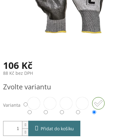
106 Kč
88 Kč bez DPH
Měrná
Zvolte variantu
cena:
Varianta
Přidat do košíku