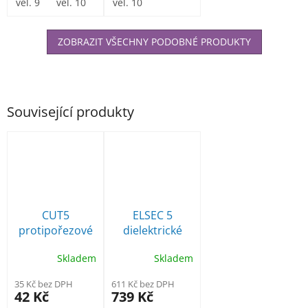
skleněných
vel. 9
vel. 10
latexové...
vel. 10
vláken s
vysokým...
ZOBRAZIT VŠECHNY PODOBNÉ PRODUKTY
Související produkty
CUT5
ELSEC 5
protipořezové
dielektrické
pracovní
rukavice třída 0
Skladem
Skladem
rukavice
do 1000V
35 Kč bez DPH
611 Kč bez DPH
42 Kč
739 Kč