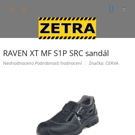
Přejít
NÁKUP
na
obsah
KOŠÍK
RAVEN XT MF S1P SRC sandál
Průměrné
Neohodnoceno
Podrobnosti hodnocení
Značka:
CERVA
hodnocení
produktu
je
0,0
z
5
hvězdiček.