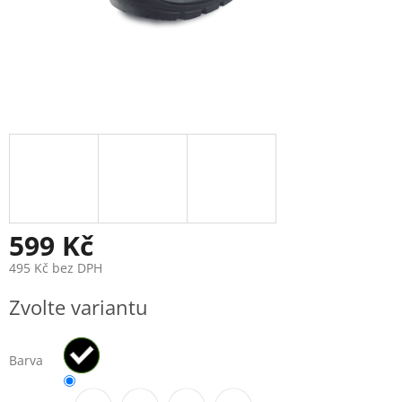
599 Kč
495 Kč bez DPH
Měrná
Zvolte variantu
cena:
Barva