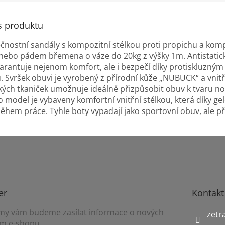
s produktu
nostní sandály s kompozitní stélkou proti propichu a kompo
 nebo pádem břemena o váze do 20kg z výšky 1m. Antistatic
rantuje nejenom komfort, ale i bezpečí díky protiskluzným v
. Svršek obuvi je vyrobený z přírodní kůže „NUBUCK“ a vnit
kých tkaniček umožnuje ideálně přizpůsobit obuv k tvaru noh
o model je vybaveny komfortní vnitřní stélkou, která díky ge
během práce. Tyhle boty vypadají jako sportovní obuv, ale p
er
Kontakt
a my vám budeme zasílat informace o nových
zetr
m e-shopu.