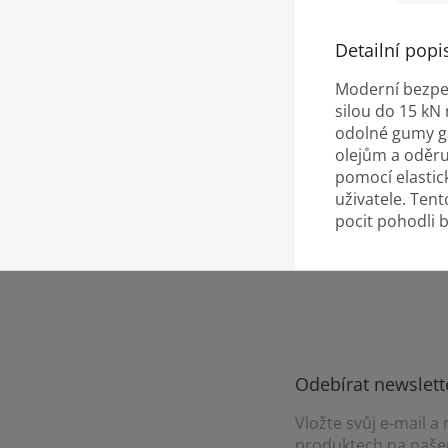
Detailní popi
Moderní bezpeč
silou do 15 kN
odolné gumy ga
olejům a oděru
pomocí elastic
uživatele. Tent
pocit pohodli 
Z
á
p
a
t
Odebírat newslett
í
Vložte svůj e-mail 
produktech na naše