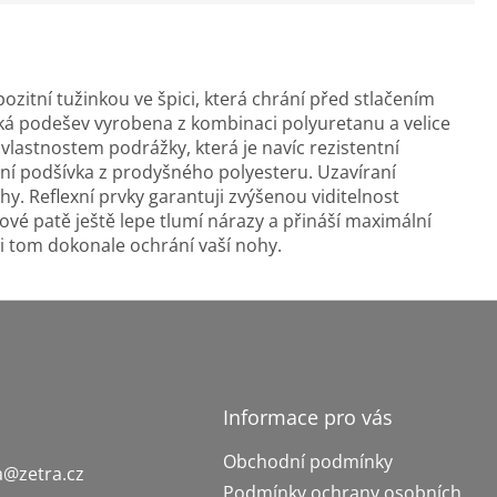
zitní tužinkou ve špici, která chrání před stlačením
ká podešev vyrobena z kombinaci polyuretanu a velice
lastnostem podrážky, která je navíc rezistentní
řní podšívka z prodyšného polyesteru. Uzavíraní
y. Reflexní prvky garantuji zvýšenou viditelnost
lové patě ještě lepe tlumí nárazy a přináší maximální
ři tom dokonale ochrání vaší nohy.
Informace pro vás
Obchodní podmínky
a
@
zetra.cz
Podmínky ochrany osobních