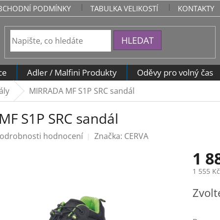
BCHODNÍ PODMÍNKY
TABULKA VELIKOSTÍ
KONTAKTY
HLEDAT
ce
Adler / Malfini Produkty
Oděvy pro volný čas
ály
MIRRADA MF S1P SRC sandál
MF S1P SRC sandál
odrobnosti hodnocení
Značka:
CERVA
1 8
1 555 K
Měrná
Zvolt
cena: