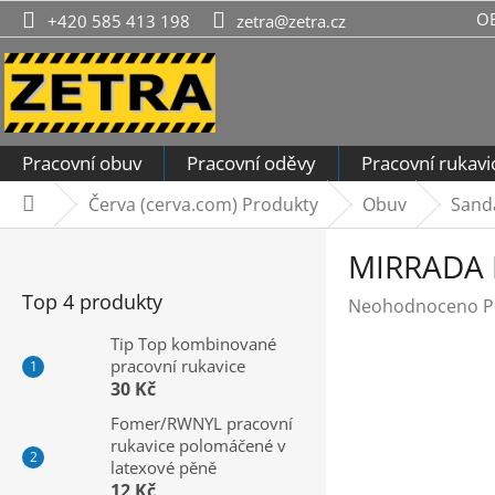
Přejít
O
+420 585 413 198
zetra@zetra.cz
na
obsah
Pracovní obuv
Pracovní oděvy
Pracovní rukavi
Červa (cerva.com) Produkty
Obuv
Sand
Domů
P
MIRRADA 
o
s
Top 4 produkty
Průměrné
Neohodnoceno
P
t
hodnocení
r
Tip Top kombinované
produktu
pracovní rukavice
a
je
30 Kč
n
0,0
n
Fomer/RWNYL pracovní
z
rukavice polomáčené v
í
5
latexové pěně
hvězdiček.
p
12 Kč