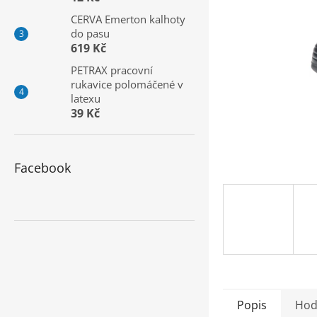
a
CERVA Emerton kalhoty
n
do pasu
e
619 Kč
l
PETRAX pracovní
rukavice polomáčené v
latexu
39 Kč
Facebook
Popis
Hod