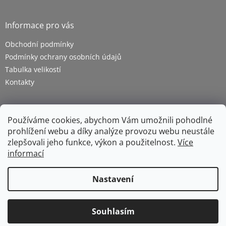
Informace pro vás
Obchodní podmínky
Podmínky ochrany osobních údajů
Tabulka velikostí
Kontakty
Používáme cookies, abychom Vám umožnili pohodlné
prohlížení webu a díky analýze provozu webu neustále
zlepšovali jeho funkce, výkon a použitelnost.
Více
informací
Vytvořil Shoptet
Nastavení
Copyright 2026
ZETRA - pracovní oděvy s.r.o.
. Všechna
Souhlasím
práva vyhrazena.
Upravit nastavení cookies