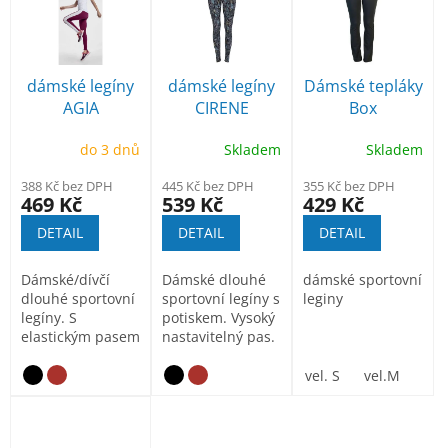
r
p
o
i
d
s
u
p
dámské legíny
dámské legíny
Dámské tepláky
k
r
AGIA
CIRENE
Box
t
o
ů
d
do 3 dnů
Skladem
Skladem
u
388 Kč bez DPH
445 Kč bez DPH
355 Kč bez DPH
k
469 Kč
539 Kč
429 Kč
t
DETAIL
DETAIL
DETAIL
ů
Dámské/dívčí
Dámské dlouhé
dámské sportovní
dlouhé sportovní
sportovní legíny s
leginy
legíny. S
potiskem. Vysoký
elastickým pasem
nastavitelný pas.
a kontrastními
Zadní kapsa v
postranními...
pase...
vel. S
vel.M
vel.