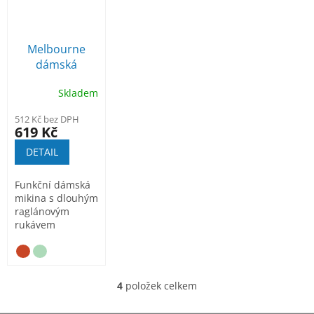
Melbourne
dámská
sportovní
Skladem
mikina
512 Kč bez DPH
619 Kč
DETAIL
Funkční dámská
mikina s dlouhým
raglánovým
rukávem
4
položek celkem
O
v