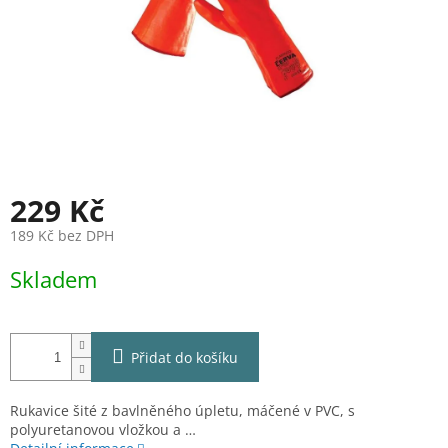
229 Kč
189 Kč bez DPH
Měrná
Skladem
cena:
Přidat do košíku
Rukavice šité z bavlněného úpletu, máčené v PVC, s
polyuretanovou vložkou a …