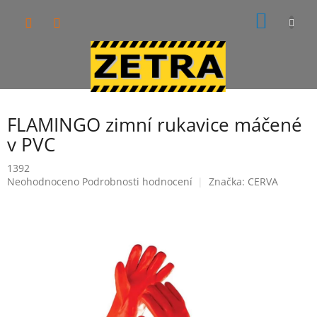
Přejít
NÁKUP
na
obsah
KOŠÍK
FLAMINGO zimní rukavice máčené
v PVC
1392
Průměrné
Neohodnoceno
Podrobnosti hodnocení
Značka:
CERVA
hodnocení
produktu
je
0,0
z
5
hvězdiček.