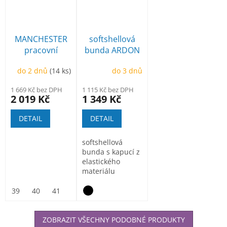
MANCHESTER
softshellová
pracovní
bunda ARDON
poloholeňová
Creatron
do 2 dnů
(14 ks)
do 3 dnů
1 669 Kč bez DPH
1 115 Kč bez DPH
2 019 Kč
1 349 Kč
DETAIL
DETAIL
softshellová
bunda s kapucí z
elastického
materiálu
ElasticTech®Flexi,
vnitřní část...
39
40
41
42
43
44
45
46
47
ZOBRAZIT VŠECHNY PODOBNÉ PRODUKTY