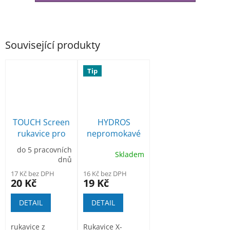
Související produkty
Tip
TOUCH Screen
HYDROS
rukavice pro
nepromokavé
práci s
pracovní
do 5 pracovních
Skladem
dotykovými
rukavice
dnů
displeji
celomáčené
17 Kč bez DPH
16 Kč bez DPH
20 Kč
19 Kč
DETAIL
DETAIL
rukavice z
Rukavice X-