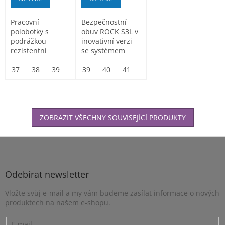
Pracovní
Bezpečnostní
polobotky s
obuv ROCK S3L v
podrážkou
inovativní verzi
rezistentní
se systémem
olejům a svrškem
šněrování
z kůže v
37
38
39
40
SPINPRO,
39
41
40
42
41
43
42
44
43
45
44
46
45
47
kombinaci s
podešev...
textilem.
ZOBRAZIT VŠECHNY SOUVISEJÍCÍ PRODUKTY
Z
á
p
a
Odebírat newsletter
t
Vložte svůj e-mail a my vám budeme zasílat informace o nových
í
produktech na našem e-shopu.
E-mail