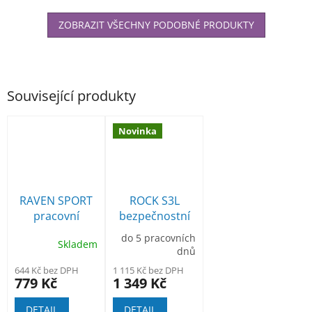
ZOBRAZIT VŠECHNY PODOBNÉ PRODUKTY
Související produkty
Novinka
RAVEN SPORT
ROCK S3L
pracovní
bezpečnostní
polobotka
polobotka
do 5 pracovních
Skladem
dnů
644 Kč bez DPH
1 115 Kč bez DPH
779 Kč
1 349 Kč
DETAIL
DETAIL