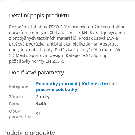
Detailní popis produktu
Bezpečnostní obuv TEXO FLY s ocelovou tužinkou odolnou
nárazům o energii 200 J a drcení 15 kN.
Svršek je vyroben
z prodyšných textilních materiálů.
Protiskluzová EVA a
pryžová podrážka, antistatická, olejivzdorná.
Absorpce
energie v oblasti paty.
Podšívka z prodyšného materiálu
3D Mesh.
Sportovní design.
Kategorie S1.
Splňují
požadavky normy EN 20345.
Doplňkové parametry
Polobotky pracovní | Kožené a textilní
Kategorie
:
pracovní polobotky
Záruka
:
2 roky
Barva
:
šedá
Obuv
S1
parametry
: