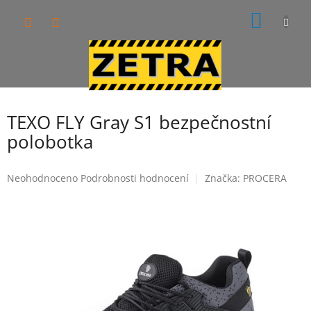
Přejít
NÁKUP
na
obsah
KOŠÍK
TEXO FLY Gray S1 bezpečnostní
polobotka
Průměrné
Neohodnoceno
Podrobnosti hodnocení
Značka:
PROCERA
hodnocení
produktu
je
0,0
z
5
hvězdiček.