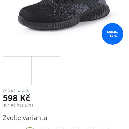
698 Kč
–14 %
698 Kč
–14 %
598 Kč
494 Kč bez DPH
Měrná
Zvolte variantu
cena: