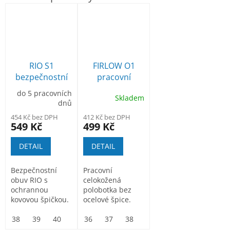
RIO S1
FIRLOW O1
bezpečnostní
pracovní
polobotka
polobotka bez
do 5 pracovních
Skladem
ocelové špice
dnů
454 Kč bez DPH
412 Kč bez DPH
549 Kč
499 Kč
DETAIL
DETAIL
Bezpečnostní
Pracovní
obuv RIO s
celokožená
ochrannou
polobotka bez
kovovou špičkou.
ocelové špice.
Svršek boty je
Svršek: hovězí
vyroben z
38
39
40
41
useň. Podešev:
36
42
37
43
38
44
39
45
40
46
41
47
42
kamzíkové...
PU2D...