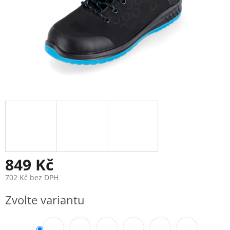
849 Kč
702 Kč bez DPH
Měrná
Zvolte variantu
cena: