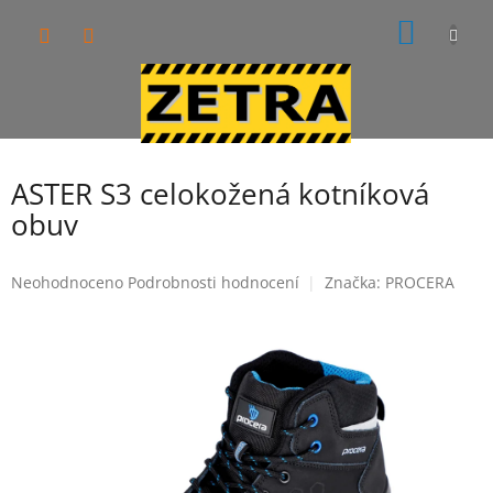
Přejít
NÁKUP
na
obsah
KOŠÍK
ASTER S3 celokožená kotníková
obuv
Průměrné
Neohodnoceno
Podrobnosti hodnocení
Značka:
PROCERA
hodnocení
produktu
je
0,0
z
5
hvězdiček.