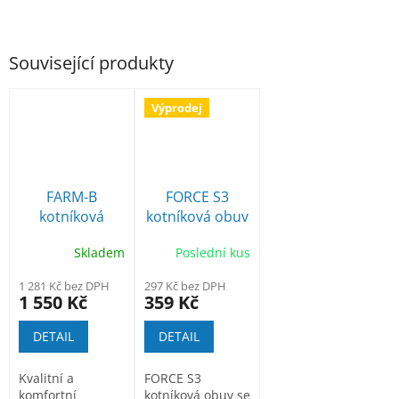
Související produkty
Výprodej
FARM-B
FORCE S3
kotníková
kotníková obuv
pracovní obuv
se špicí a
Skladem
Poslední kus
planžetou
1 281 Kč bez DPH
297 Kč bez DPH
1 550 Kč
359 Kč
DETAIL
DETAIL
Kvalitní a
FORCE S3
komfortní
kotníková obuv se