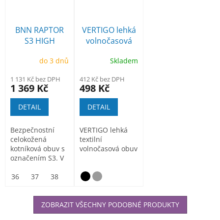
BNN RAPTOR
VERTIGO lehká
S3 HIGH
volnočasová
obuv
do 3 dnů
Skladem
1 131 Kč bez DPH
412 Kč bez DPH
1 369 Kč
498 Kč
DETAIL
DETAIL
Bezpečnostní
VERTIGO lehká
celokožená
textilní
kotníková obuv s
volnočasová obuv
označením S3. V
oblasti kotníku je
obuv...
36
37
38
39
40
41
42
43
44
45
46
ZOBRAZIT VŠECHNY PODOBNÉ PRODUKTY