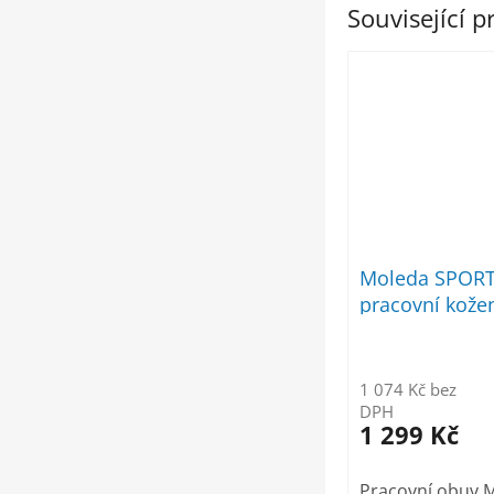
Související 
Moleda SPOR
pracovní kože
1 074 Kč bez
DPH
1 299 Kč
Pracovní obuv