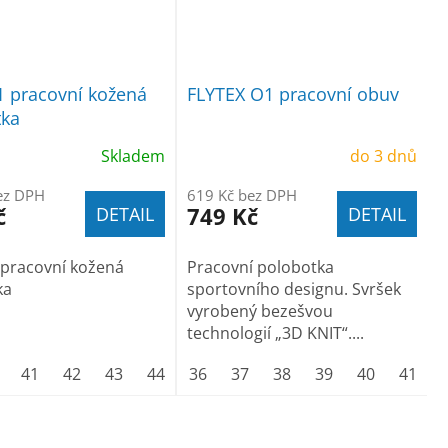
 pracovní kožená
FLYTEX O1 pracovní obuv
tka
Skladem
do 3 dnů
ez DPH
619 Kč bez DPH
č
749 Kč
DETAIL
DETAIL
 pracovní kožená
Pracovní polobotka
ka
sportovního designu. Svršek
vyrobený bezešvou
technologií „3D KNIT“....
44
41
45
42
46
43
47
44
48
45
36
46
37
47
38
39
40
41