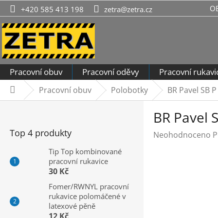
Přejít
O
+420 585 413 198
zetra@zetra.cz
na
obsah
Pracovní obuv
Pracovní oděvy
Pracovní rukavi
Pracovní obuv
Polobotky
BR Pavel SB P
Domů
P
BR Pavel S
o
s
Top 4 produkty
Průměrné
Neohodnoceno
P
t
hodnocení
r
Tip Top kombinované
produktu
pracovní rukavice
a
je
30 Kč
n
0,0
n
Fomer/RWNYL pracovní
z
rukavice polomáčené v
í
5
latexové pěně
hvězdiček.
p
12 Kč