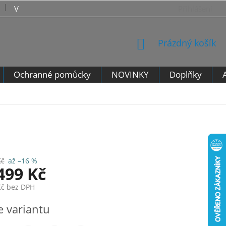
VRÁCENÍ ZBOŽÍ - VZOROVÝ FORMULÁŘ PRO ODSTOUPENÍ 
Přihlášení
NÁKUPNÍ
Prázdný košík
KOŠÍK
Ochranné pomůcky
NOVINKY
Doplňky
Kč
až –16 %
499 Kč
Kč
bez DPH
e variantu