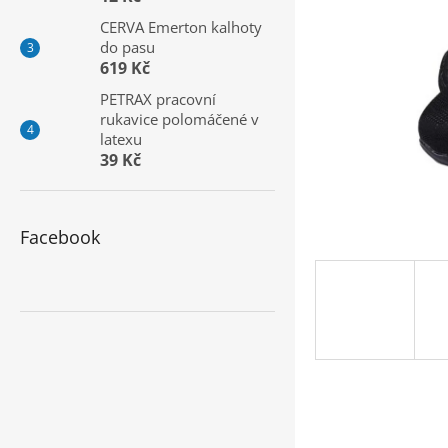
a
CERVA Emerton kalhoty
n
do pasu
e
619 Kč
l
PETRAX pracovní
rukavice polomáčené v
latexu
39 Kč
Facebook