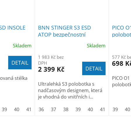
SD INSOLE
BNN STINGER S3 ESD
PICO O1
ATOP bezpečnostní
polobo
polobotka
Skladem
Skladem
1 983 Kč bez
577 Kč b
698 K
DETAIL
DPH
2 399 Kč
DETAIL
ovaná stélka
PICO O1
Ultralehká S3 polobotka s
polobot
nadčasovým designem, která
je vhodná do vnitřních i...
39
40
41
42
36
43
37
44
38
45
39
46
40
47
41
48
42
39
43
40