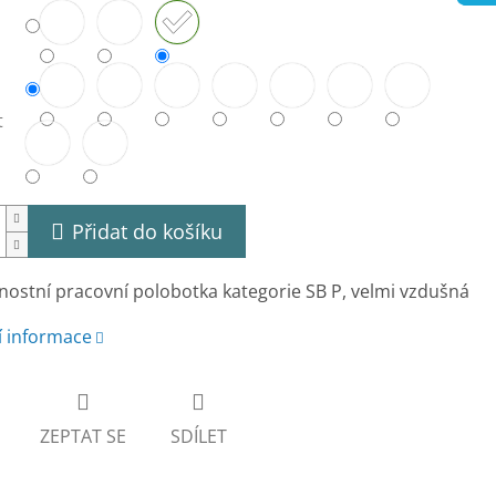
t
Přidat do košíku
ostní pracovní polobotka kategorie SB P, velmi vzdušná
í informace
ZEPTAT SE
SDÍLET