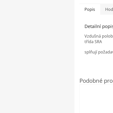
Popis
Hod
Detailní popi
Vzdušná polobo
třída SRA
splňují požad