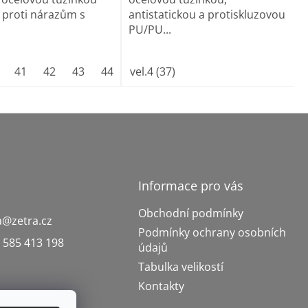
 proti nárazům s
antistatickou a protiskluzovou
PU/PU...
á
41
42
43
44
45
vel.4 (37)
46
47
Informace pro vás
Obchodní podmínky
a
@
zetra.cz
Podmínky ochrany osobních
 585 413 198
údajů
Tabulka velikostí
Kontakty