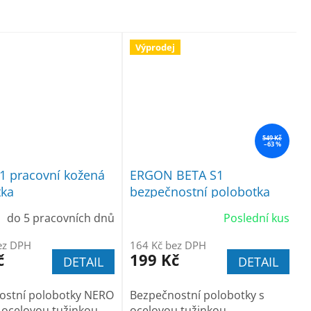
Výprodej
549 Kč
–63 %
1 pracovní kožená
ERGON BETA S1
tka
bezpečnostní polobotka
do 5 pracovních dnů
Poslední kus
ez DPH
164 Kč bez DPH
č
199 Kč
DETAIL
DETAIL
ostní polobotky NERO
Bezpečnostní polobotky s
 ocelovou tužinkou
ocelovou tužinkou,