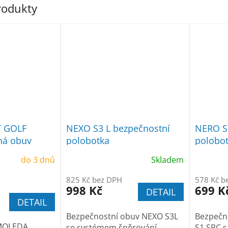
produkty
T GOLF
NEXO S3 L bezpečnostní
NERO S
ná obuv
polobotka
polobo
do 3 dnů
Skladem
825 Kč bez DPH
578 Kč b
998 Kč
699 K
DETAIL
DETAIL
Bezpečnostní obuv NEXO S3L
Bezpečn
 MOLEDA
se systémem šněrování
S1 SRC s