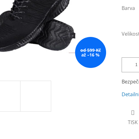
Barva
Velikos
od 599 Kč
až –16 %
Bezpečn
Detailn
TISK