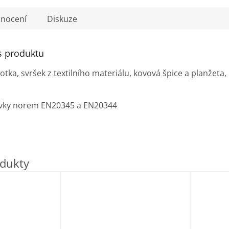
nocení
Diskuze
s produktu
tka, svršek z textilního materiálu, kovová špice a planžeta
avky norem EN20345 a EN20344