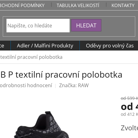
BCHODNÍ PODMÍNKY
TABULKA VELIKOSTÍ
KONTAKTY
HLEDAT
ce
Adler / Malfini Produkty
Oděvy pro volný čas
 textilní pracovní polobotka
B P textilní pracovní polobotka
odrobnosti hodnocení
Značka:
RAW
od 599 
od
od
412 
Měrná
Zvolt
cena: