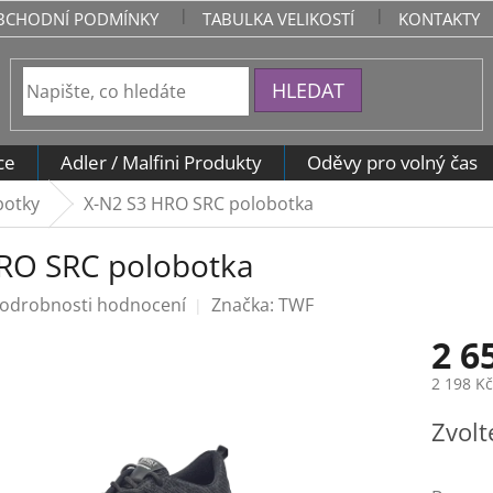
BCHODNÍ PODMÍNKY
TABULKA VELIKOSTÍ
KONTAKTY
HLEDAT
ce
Adler / Malfini Produkty
Oděvy pro volný čas
botky
X-N2 S3 HRO SRC polobotka
RO SRC polobotka
odrobnosti hodnocení
Značka:
TWF
2 6
2 198 K
Měrná
Zvolt
cena: