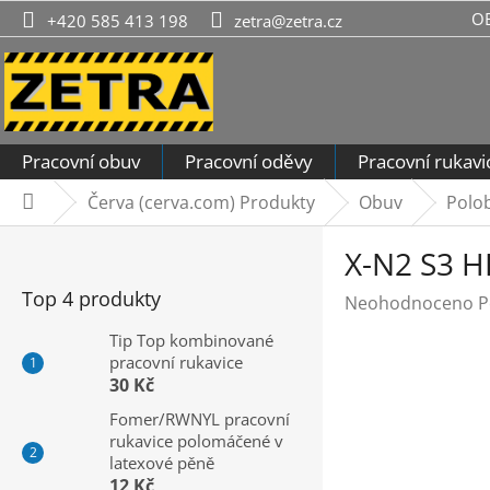
Přejít
O
+420 585 413 198
zetra@zetra.cz
na
obsah
Pracovní obuv
Pracovní oděvy
Pracovní rukavi
Červa (cerva.com) Produkty
Obuv
Polo
Domů
P
X-N2 S3 H
o
s
Top 4 produkty
Průměrné
Neohodnoceno
P
t
hodnocení
r
Tip Top kombinované
produktu
pracovní rukavice
a
je
30 Kč
n
0,0
n
Fomer/RWNYL pracovní
z
rukavice polomáčené v
í
5
latexové pěně
hvězdiček.
p
12 Kč