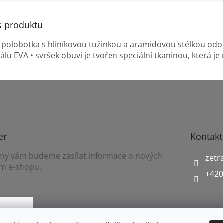
s produktu
 polobotka s hliníkovou tužinkou a aramidovou stélkou odo
lu EVA • svršek obuvi je tvořen speciální tkaninou, která je r
er
Kontakt
a my vám budeme zasílat informace o nových
zetr
m e-shopu.
+420
mínkami ochrany osobních údajů