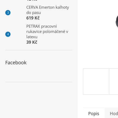
a
CERVA Emerton kalhoty
n
do pasu
e
619 Kč
l
PETRAX pracovní
rukavice polomáčené v
latexu
39 Kč
Facebook
Popis
Hod