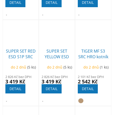
DETAIL
DETAIL
DETAIL
-
-
-
SUPER SET RED
SUPER SET
TIGER MF S3
ESD S1P SRC
YELLOW ESD
SRC HRO kotník
polobotka
S1P SRC
do 2 dnů
(5 ks)
do 2 dnů
(5 ks)
do 2 dnů
(1 ks)
polobotka
2 826 Kč bez DPH
2 826 Kč bez DPH
2 101 Kč bez DPH
3 419 Kč
3 419 Kč
2 542 Kč
DETAIL
DETAIL
DETAIL
-
-