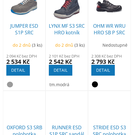
r
p
o
i
d
s
u
p
JUMPER ESD
LYNX MF S3 SRC
OHM WR WRU
k
r
S1P SRC
HRO kotník
HRO SB P SRC
t
o
polobotka
polobotka
ů
d
do 2 dnů
(3 ks)
do 2 dnů
(3 ks)
Nedostupné
u
2 094 Kč bez DPH
2 101 Kč bez DPH
2 308 Kč bez DPH
k
2 534 Kč
2 542 Kč
2 793 Kč
t
DETAIL
DETAIL
DETAIL
ů
tm.modrá
OXFORD S3 SRB
RUNNER ESD
STRIDE ESD S3
polobotka
S1P SRC sandál
SRC polobotka