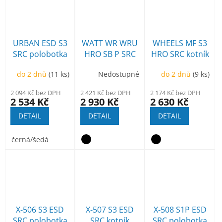
URBAN ESD S3
WATT WR WRU
WHEELS MF S3
SRC polobotka
HRO SB P SRC
HRO SRC kotník
kotník
do 2 dnů
(11 ks)
Nedostupné
do 2 dnů
(9 ks)
2 094 Kč bez DPH
2 421 Kč bez DPH
2 174 Kč bez DPH
2 534 Kč
2 930 Kč
2 630 Kč
DETAIL
DETAIL
DETAIL
černá/šedá
X-506 S3 ESD
X-507 S3 ESD
X-508 S1P ESD
SRC polobotka
SRC kotník
SRC polobotka