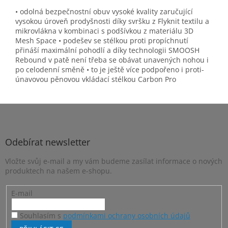
• odolná bezpečnostní obuv vysoké kvality zaručující
vysokou úroveň prodyšnosti díky svršku z Flyknit textilu a
mikrovlákna v kombinaci s podšívkou z materiálu 3D
Mesh Space • podešev se stélkou proti propíchnutí
přináší maximální pohodlí a díky technologii SMOOSH
Rebound v patě není třeba se obávat unavených nohou i
po celodenní směně • to je ještě více podpořeno i proti-
únavovou pěnovou vkládací stélkou Carbon Pro
Z
á
p
a
Odebírat newsletter
t
Vložte svůj e-mail a my vám budeme zasílat informace o nových
í
produktech na našem e-shopu.
E-mail
Souhlasím s
podmínkami ochrany osobních údajů