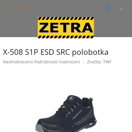
Přejít
NÁKUP
na
obsah
KOŠÍK
X-508 S1P ESD SRC polobotka
Průměrné
Neohodnoceno
Podrobnosti hodnocení
Značka:
TWF
hodnocení
produktu
je
0,0
z
5
hvězdiček.