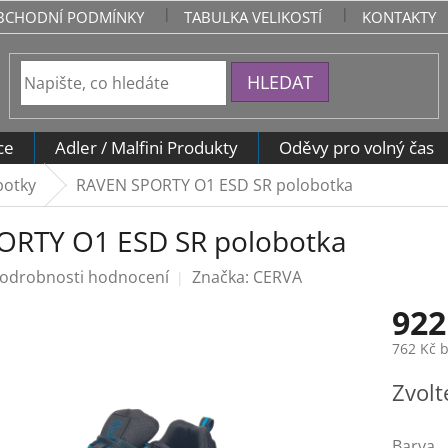
BCHODNÍ PODMÍNKY
TABULKA VELIKOSTÍ
KONTAKTY
HLEDAT
ce
Adler / Malfini Produkty
Oděvy pro volný čas
botky
RAVEN SPORTY O1 ESD SR polobotka
ORTY O1 ESD SR polobotka
odrobnosti hodnocení
Značka:
CERVA
922
762 Kč 
Měrná
Zvolt
cena:
Barva