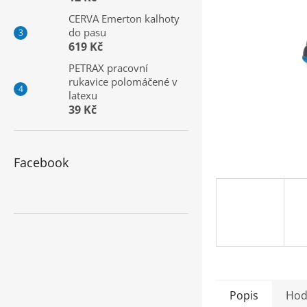
a
CERVA Emerton kalhoty
n
do pasu
e
619 Kč
l
PETRAX pracovní
rukavice polomáčené v
latexu
39 Kč
Facebook
Popis
Hod