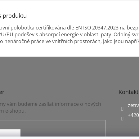
s produktu
vní polobotka certifikována dle EN ISO 20347:2023 na bezpeč
U/PU podešev s absorpcí energie v oblasti paty. Odolný svr
ro nenáročné práce ve vnitřních prostorách, jako jsou napřík
er
Kontakt
a my vám budeme zasílat informace o nových
zetr
m e-shopu.
+420