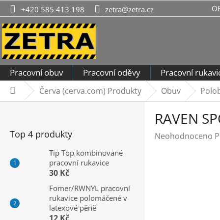
Přejít
O
+420 585 413 198
zetra@zetra.cz
na
obsah
Pracovní obuv
Pracovní oděvy
Pracovní rukavi
Červa (cerva.com) Produkty
Obuv
Polo
Domů
P
RAVEN SP
o
s
Top 4 produkty
Průměrné
Neohodnoceno
P
t
hodnocení
r
Tip Top kombinované
produktu
pracovní rukavice
a
je
30 Kč
n
0,0
n
Fomer/RWNYL pracovní
z
rukavice polomáčené v
í
5
latexové pěně
hvězdiček.
p
12 Kč