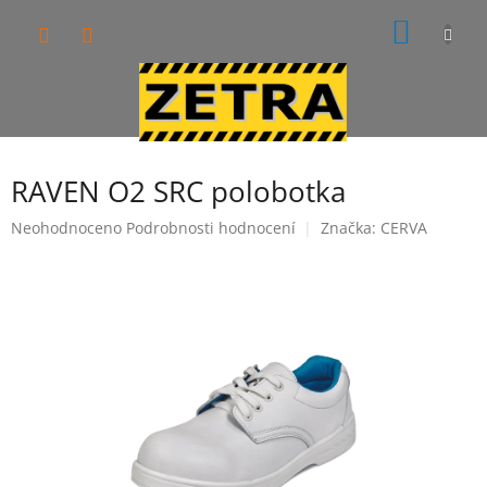
Přejít
NÁKUP
na
obsah
KOŠÍK
RAVEN O2 SRC polobotka
Průměrné
Neohodnoceno
Podrobnosti hodnocení
Značka:
CERVA
hodnocení
produktu
je
0,0
z
5
hvězdiček.