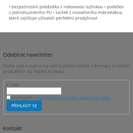
• bezpečnostní polobotka s nekovovou tužinkou • podešev
z jednohustotního PU • svršek z inovativního mikrovlákna,
které zajišťuje uživateli perfektní prodyšnost
Z
á
p
a
Odebírat newsletter
t
Vložte svůj e-mail a my vám budeme zasílat informace o nových
í
produktech na našem e-shopu.
E-mail
Souhlasím s
podmínkami ochrany osobních údajů
PŘIHLÁSIT SE
Kontakt