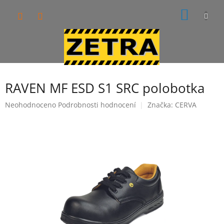
Přejít
NÁKUP
na
obsah
KOŠÍK
RAVEN MF ESD S1 SRC polobotka
Průměrné
Neohodnoceno
Podrobnosti hodnocení
Značka:
CERVA
hodnocení
produktu
je
0,0
z
5
hvězdiček.