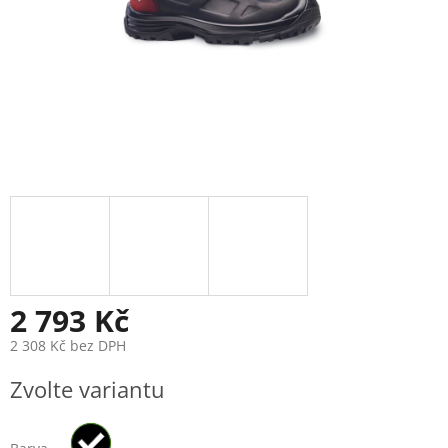
2 793 Kč
2 308 Kč bez DPH
Měrná
Zvolte variantu
cena: