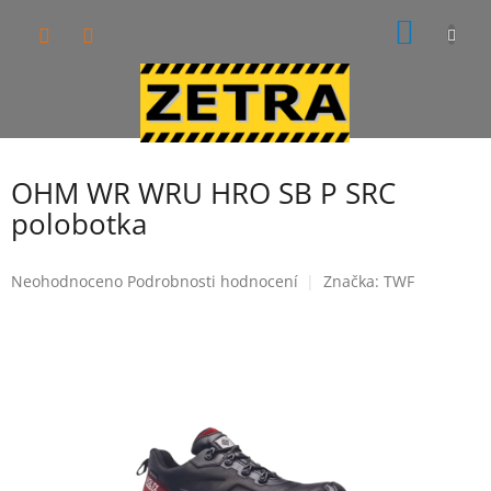
Přejít
NÁKUP
na
obsah
KOŠÍK
OHM WR WRU HRO SB P SRC
polobotka
Průměrné
Neohodnoceno
Podrobnosti hodnocení
Značka:
TWF
hodnocení
produktu
je
0,0
z
5
hvězdiček.