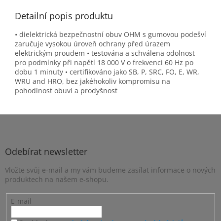
Detailní popis produktu
• dielektrická bezpečnostní obuv OHM s gumovou podešví
zaručuje vysokou úroveň ochrany před úrazem
elektrickým proudem • testována a schválena odolnost
pro podmínky při napětí 18 000 V o frekvenci 60 Hz po
dobu 1 minuty • certifikováno jako SB, P, SRC, FO, E, WR,
WRU and HRO, bez jakéhokoliv kompromisu na
pohodlnost obuvi a prodyšnost
Z
á
p
a
Odebírat newsletter
t
Vložte svůj e-mail a my vám budeme zasílat informace o nových
í
produktech na našem e-shopu.
E-mail