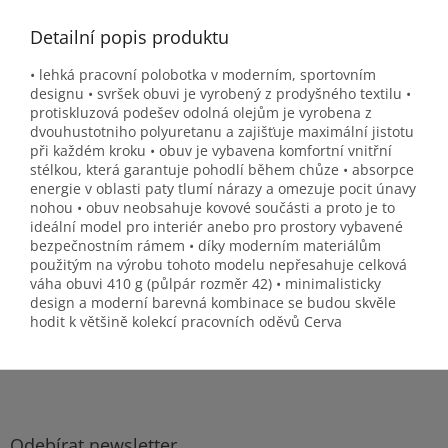
Detailní popis produktu
• lehká pracovní polobotka v moderním, sportovním
designu • svršek obuvi je vyrobený z prodyšného textilu •
protiskluzová podešev odolná olejům je vyrobena z
dvouhustotniho polyuretanu a zajišťuje maximální jistotu
při každém kroku • obuv je vybavena komfortní vnitřní
stélkou, která garantuje pohodlí během chůze • absorpce
energie v oblasti paty tlumí nárazy a omezuje pocit únavy
nohou • obuv neobsahuje kovové součásti a proto je to
ideální model pro interiér anebo pro prostory vybavené
bezpečnostním rámem • díky moderním materiálům
použitým na výrobu tohoto modelu nepřesahuje celková
váha obuvi 410 g (půlpár rozměr 42) • minimalisticky
design a moderní barevná kombinace se budou skvěle
hodit k většině kolekcí pracovních oděvů Cerva
Z
á
p
a
Odebírat newsletter