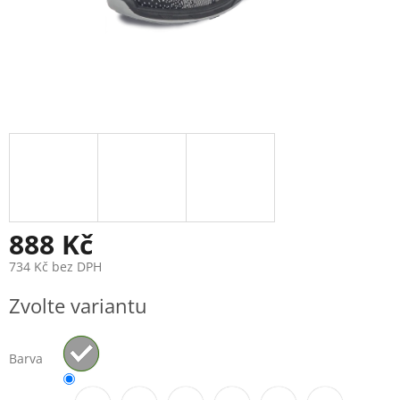
888 Kč
734 Kč bez DPH
Měrná
Zvolte variantu
cena:
Barva