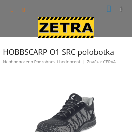
Přejít
NÁKUP
na
obsah
KOŠÍK
HOBBSCARP O1 SRC polobotka
Průměrné
Neohodnoceno
Podrobnosti hodnocení
Značka:
CERVA
hodnocení
produktu
je
0,0
z
5
hvězdiček.