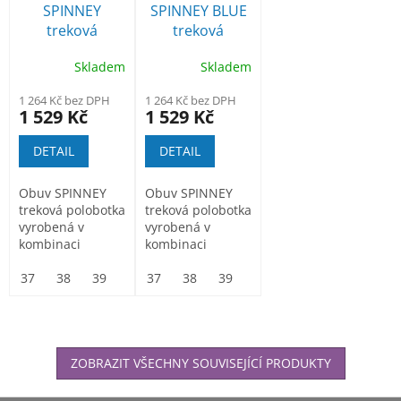
SPINNEY
SPINNEY BLUE
treková
treková
polobotka s
polobotka s
Skladem
Skladem
membránou
membránou
1 264 Kč bez DPH
1 264 Kč bez DPH
1 529 Kč
1 529 Kč
DETAIL
DETAIL
Obuv SPINNEY
Obuv SPINNEY
treková polobotka
treková polobotka
vyrobená v
vyrobená v
kombinaci
kombinaci
semišové usně /
semišové usně /
textilie. Špičku
37
38
39
40
textilie. Špičku
37
41
38
42
39
43
40
44
41
45
42
46
43
a...
a...
ZOBRAZIT VŠECHNY SOUVISEJÍCÍ PRODUKTY