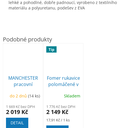
lehké a pohodlné, dobře padnoucí, vyrobeno z textilního
materiálu a polyuretanu, podešev z EVA
Tip
MANCHESTER
Fomer rukavice
pracovní
polomáčené v
poloholeňová
latexové pěně
do 2 dnů
(14 ks)
Skladem
240p, á 7,40Kč
1 669 Kč bez DPH
1 776 Kč bez DPH
2 019 Kč
2 149 Kč
Měrná
17,91 Kč / 1 ks
DETAIL
cena: