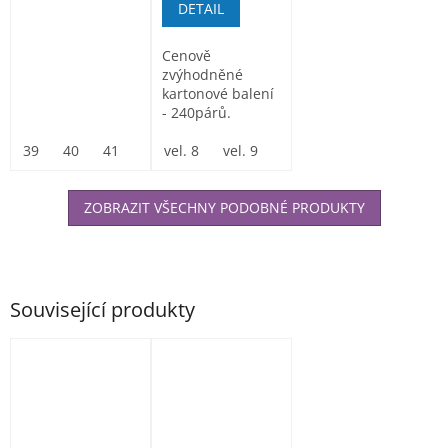
DETAIL
Cenově
zvýhodněné
kartonové balení
- 240párů.
Rukavice FOMER
39
40
41
42
z oranžového...
vel. 8
43
44
vel. 9
45
vel. 10
46
47
ZOBRAZIT VŠECHNY PODOBNÉ PRODUKTY
Související produkty