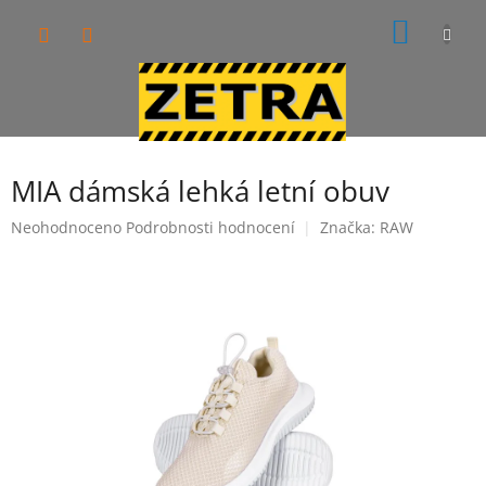
Přejít
NÁKUP
na
obsah
KOŠÍK
MIA dámská lehká letní obuv
Průměrné
Neohodnoceno
Podrobnosti hodnocení
Značka:
RAW
hodnocení
produktu
je
0,0
z
5
hvězdiček.