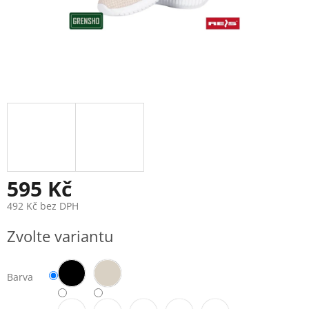
595 Kč
492 Kč bez DPH
Měrná
Zvolte variantu
cena:
Barva