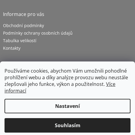
Informace pro vás
Obchodní podmínky
Podmínky ochrany osobních údajů
Tabulka velikostí
Kontakty
Používáme cookies, abychom Vám umožnili pohodlné
prohlížení webu a díky analýze provozu webu neustále
zlepšovali jeho funkce, výkon a použitelnost.
Více
informací
Vytvořil Shoptet
Nastavení
Copyright 2026
ZETRA - pracovní oděvy s.r.o.
. Všechna
Souhlasím
práva vyhrazena.
Upravit nastavení cookies