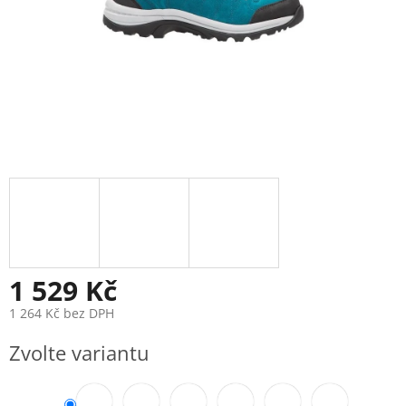
1 529 Kč
1 264 Kč bez DPH
Měrná
Zvolte variantu
cena: