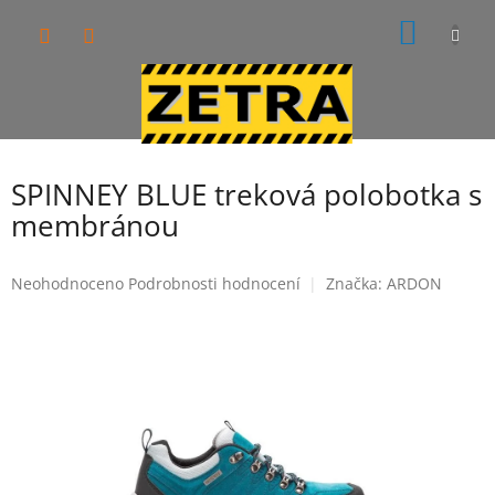
Přejít
NÁKUP
na
obsah
KOŠÍK
SPINNEY BLUE treková polobotka s
membránou
Průměrné
Neohodnoceno
Podrobnosti hodnocení
Značka:
ARDON
hodnocení
produktu
je
0,0
z
5
hvězdiček.