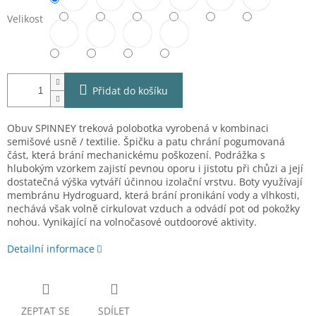
Velikost
Přidat do košíku
Obuv SPINNEY treková polobotka vyrobená v kombinaci
semišové usně / textilie. Špičku a patu chrání pogumovaná
část, která brání mechanickému poškození. Podrážka s
hlubokým vzorkem zajistí pevnou oporu i jistotu při chůzi a její
dostatečná výška vytváří účinnou izolační vrstvu. Boty využívají
membránu Hydroguard, která brání pronikání vody a vlhkosti,
nechává však volně cirkulovat vzduch a odvádí pot od pokožky
nohou. Vynikající na volnočasové outdoorové aktivity.
Detailní informace
ZEPTAT SE
SDÍLET