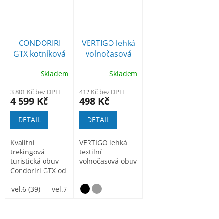
CONDORIRI
VERTIGO lehká
GTX kotníková
volnočasová
trekingová
obuv
Skladem
Skladem
obuv šedá
3 801 Kč bez DPH
412 Kč bez DPH
4 599 Kč
498 Kč
DETAIL
DETAIL
Kvalitní
VERTIGO lehká
trekingová
textilní
turistická obuv
volnočasová obuv
Condoriri GTX od
firmy Prabos
Plus. Tato
vel.6 (39)
vel.7 (41)
vel.8 (42)
vel.9 (43)
vel.9 1/2(44)
středně...