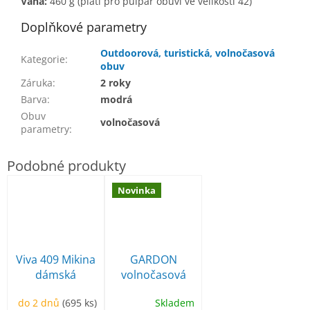
V
áha:
460 g (platí pro půlpár obuvi ve velikosti 42)
Doplňkové parametry
Outdoorová, turistická, volnočasová
Kategorie
:
obuv
Záruka
:
2 roky
Barva
:
modrá
Obuv
volnočasová
parametry
:
Novinka
Viva 409 Mikina
GARDON
dámská
volnočasová
obuv
do 2 dnů
(695 ks)
Skladem