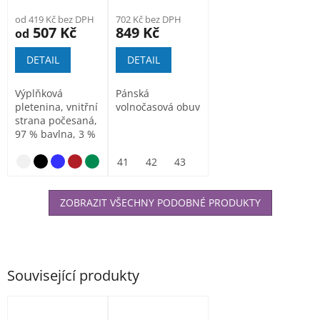
od 419 Kč bez DPH
702 Kč bez DPH
507 Kč
849 Kč
od
DETAIL
DETAIL
Výplňková
Pánská
pletenina, vnitřní
volnočasová obuv
strana počesaná,
97 % bavlna, 3 %
elastan (barva 12
-...
tmavě šedý melír
41
42
43
44
45
46
ZOBRAZIT VŠECHNY PODOBNÉ PRODUKTY
Související produkty