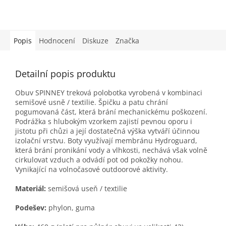
Popis
Hodnocení
Diskuze
Značka
Detailní popis produktu
Obuv SPINNEY treková polobotka vyrobená v kombinaci
semišové usně / textilie. Špičku a patu chrání
pogumovaná část, která brání mechanickému poškození.
Podrážka s hlubokým vzorkem zajistí pevnou oporu i
jistotu při chůzi a její dostatečná výška vytváří účinnou
izolační vrstvu. Boty využívají membránu Hydroguard,
která brání pronikání vody a vlhkosti, nechává však volně
cirkulovat vzduch a odvádí pot od pokožky nohou.
Vynikající na volnočasové outdoorové aktivity.
Materiál:
semišová useň / textilie
Podešev:
phylon, guma