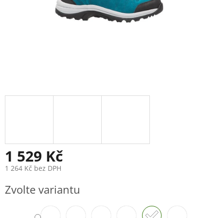
1 529 Kč
1 264 Kč bez DPH
Měrná
Zvolte variantu
cena: