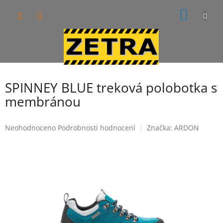
Přejít
NÁKUP
na
obsah
KOŠÍK
SPINNEY BLUE treková polobotka s
membránou
Průměrné
Neohodnoceno
Podrobnosti hodnocení
Značka:
ARDON
hodnocení
produktu
je
0,0
z
5
hvězdiček.