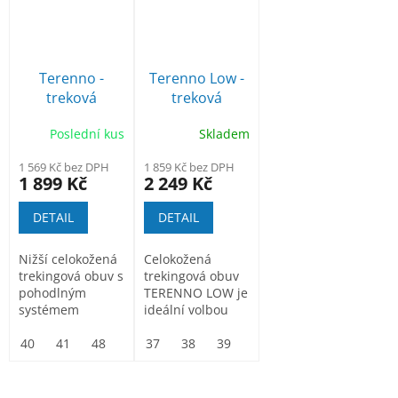
Terenno -
Terenno Low -
treková
treková
polobotka
polobotka
Poslední kus
Skladem
1 569 Kč bez DPH
1 859 Kč bez DPH
1 899 Kč
2 249 Kč
DETAIL
DETAIL
Nižší celokožená
Celokožená
trekingová obuv s
trekingová obuv
pohodlným
TERENNO LOW je
systémem
ideální volbou
rychlého
pro ty, kteří
šněrování
40
41
48
hledají lehkou,...
37
38
39
40
41
42
43
vybavená...