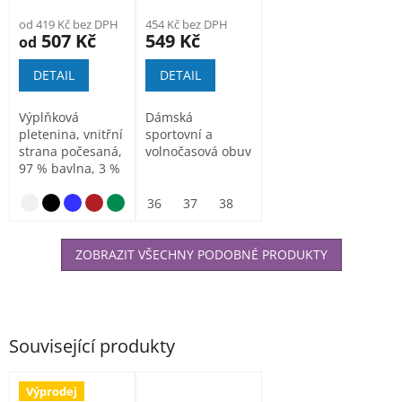
od 419 Kč bez DPH
454 Kč bez DPH
507 Kč
549 Kč
od
DETAIL
DETAIL
Výplňková
Dámská
pletenina, vnitřní
sportovní a
strana počesaná,
volnočasová obuv
97 % bavlna, 3 %
elastan (barva 12
-...
tmavě šedý melír
36
37
38
39
40
41
ZOBRAZIT VŠECHNY PODOBNÉ PRODUKTY
Související produkty
Výprodej