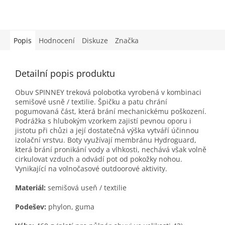
Popis
Hodnocení
Diskuze
Značka
Detailní popis produktu
Obuv SPINNEY treková polobotka vyrobená v kombinaci
semišové usně / textilie. Špičku a patu chrání
pogumovaná část, která brání mechanickému poškození.
Podrážka s hlubokým vzorkem zajistí pevnou oporu i
jistotu při chůzi a její dostatečná výška vytváří účinnou
izolační vrstvu. Boty využívají membránu Hydroguard,
která brání pronikání vody a vlhkosti, nechává však volně
cirkulovat vzduch a odvádí pot od pokožky nohou.
Vynikající na volnočasové outdoorové aktivity.
Materiál:
semišová useň / textilie
Podešev:
phylon, guma