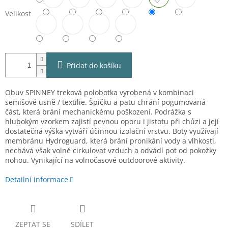
Velikost
Přidat do košíku
Obuv SPINNEY treková polobotka vyrobená v kombinaci
semišové usně / textilie. Špičku a patu chrání pogumovaná
část, která brání mechanickému poškození. Podrážka s
hlubokým vzorkem zajistí pevnou oporu i jistotu při chůzi a její
dostatečná výška vytváří účinnou izolační vrstvu. Boty využívají
membránu Hydroguard, která brání pronikání vody a vlhkosti,
nechává však volně cirkulovat vzduch a odvádí pot od pokožky
nohou. Vynikající na volnočasové outdoorové aktivity.
Detailní informace
ZEPTAT SE
SDÍLET