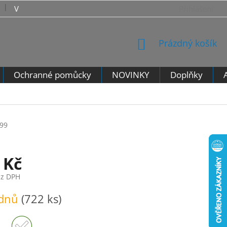
VRÁCENÍ ZBOŽÍ - VZOROVÝ FORMULÁŘ PRO ODSTOUPENÍ 
Přihlášení
NÁKUPNÍ
Prázdný košík
KOŠÍK
Ochranné pomůcky
NOVINKY
Doplňky
99
 Kč
ez DPH
 dnů
(722 ks)