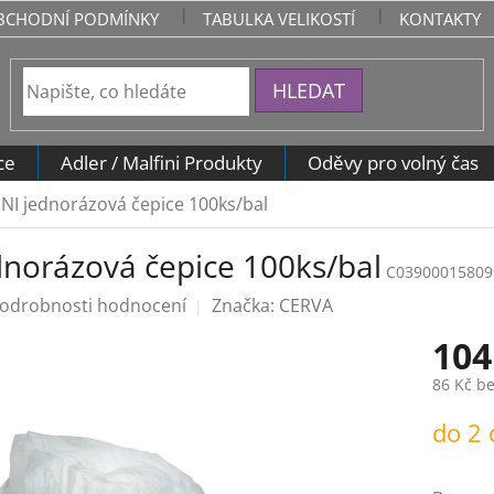
BCHODNÍ PODMÍNKY
TABULKA VELIKOSTÍ
KONTAKTY
HLEDAT
ce
Adler / Malfini Produkty
Oděvy pro volný čas
NI jednorázová čepice 100ks/bal
dnorázová čepice 100ks/bal
C03900015809
odrobnosti hodnocení
Značka:
CERVA
104
86 Kč b
Měrná
do 2
cena: