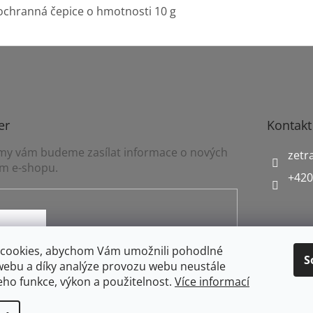
ochranná čepice o hmotnosti 10 g
er
Kontakt
a my vám budeme zasílat informace o nových
zetr
m e-shopu.
+420
mínkami ochrany osobních údajů
cookies, abychom Vám umožnili pohodlné
S
webu a díky analýze provozu webu neustále
jeho funkce, výkon a použitelnost.
Více informací