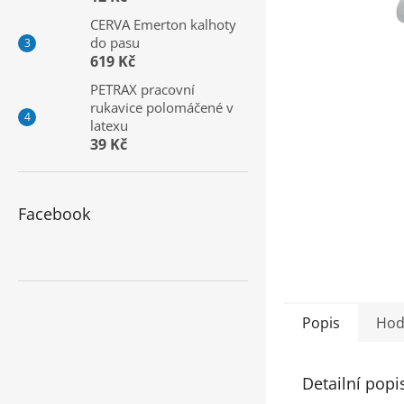
a
CERVA Emerton kalhoty
n
do pasu
e
619 Kč
l
PETRAX pracovní
rukavice polomáčené v
latexu
39 Kč
Facebook
Popis
Hod
Detailní popi