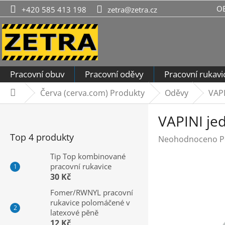
Přejít
O
+420 585 413 198
zetra@zetra.cz
na
obsah
Pracovní obuv
Pracovní oděvy
Pracovní rukavi
Červa (cerva.com) Produkty
Oděvy
VAPI
Domů
P
VAPINI je
o
s
Top 4 produkty
Průměrné
Neohodnoceno
P
t
hodnocení
r
Tip Top kombinované
produktu
pracovní rukavice
a
je
30 Kč
n
0,0
n
Fomer/RWNYL pracovní
z
rukavice polomáčené v
í
5
latexové pěně
hvězdiček.
p
12 Kč