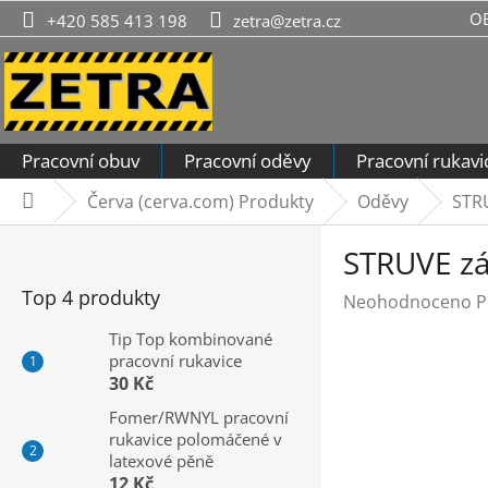
Přejít
O
+420 585 413 198
zetra@zetra.cz
na
obsah
Pracovní obuv
Pracovní oděvy
Pracovní rukavi
Červa (cerva.com) Produkty
Oděvy
STR
Domů
P
STRUVE zá
o
s
Top 4 produkty
Průměrné
Neohodnoceno
P
t
hodnocení
r
Tip Top kombinované
produktu
pracovní rukavice
a
je
30 Kč
n
0,0
n
Fomer/RWNYL pracovní
z
rukavice polomáčené v
í
5
latexové pěně
hvězdiček.
p
12 Kč