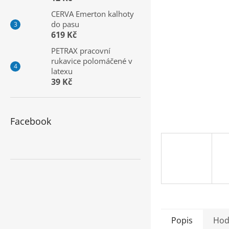
a
CERVA Emerton kalhoty
n
do pasu
e
619 Kč
l
PETRAX pracovní
rukavice polomáčené v
latexu
39 Kč
Facebook
Popis
Hod