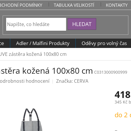
BCHODNÍ PODMÍNKY
TABULKA VELIKOSTÍ
KONTAKTY
HLEDAT
ce
Adler / Malfini Produkty
Oděvy pro volný čas
UVE zástěra kožená 100x80 cm
stěra kožená 100x80 cm
C0313000900999
odrobnosti hodnocení
Značka:
CERVA
418
345 Kč 
Měrná
do 2
cena: