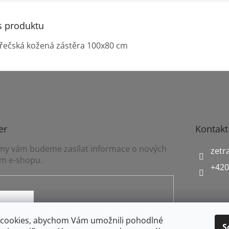
s produktu
řečská kožená zástěra 100x80 cm
er
Kontakt
a my vám budeme zasílat informace o nových
zetr
m e-shopu.
+420
mínkami ochrany osobních údajů
cookies, abychom Vám umožnili pohodlné
S