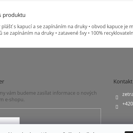
s produktu
plášť s kapucí a se zapínáním na druky • obvod kapuce je mo
 se zapínáním na druky • zatavené švy • 100% recyklovatel
er
Kontakt
a my vám budeme zasílat informace o nových
zetr
m e-shopu.
+420
mínkami ochrany osobních údajů