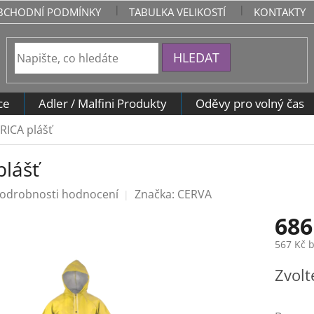
BCHODNÍ PODMÍNKY
TABULKA VELIKOSTÍ
KONTAKTY
HLEDAT
ce
Adler / Malfini Produkty
Oděvy pro volný čas
RICA plášť
lášť
odrobnosti hodnocení
Značka:
CERVA
686
567 Kč 
Měrná
Zvolt
cena: