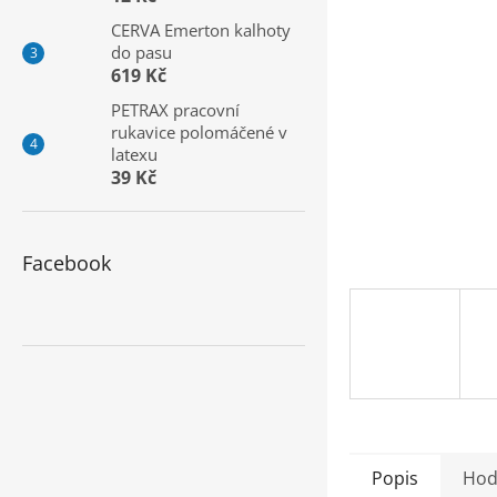
a
CERVA Emerton kalhoty
n
do pasu
e
619 Kč
l
PETRAX pracovní
rukavice polomáčené v
latexu
39 Kč
Facebook
Popis
Hod