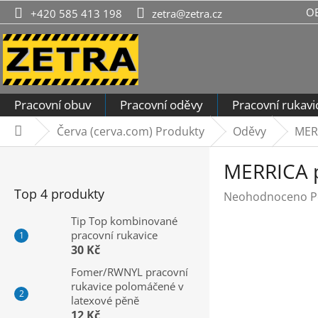
Přejít
O
+420 585 413 198
zetra@zetra.cz
na
obsah
Pracovní obuv
Pracovní oděvy
Pracovní rukavi
Červa (cerva.com) Produkty
Oděvy
MER
Domů
P
MERRICA p
o
s
Top 4 produkty
Průměrné
Neohodnoceno
P
t
hodnocení
r
Tip Top kombinované
produktu
pracovní rukavice
a
je
30 Kč
n
0,0
n
Fomer/RWNYL pracovní
z
rukavice polomáčené v
í
5
latexové pěně
hvězdiček.
p
12 Kč