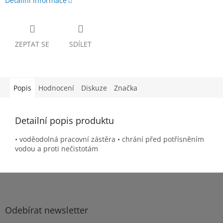
Detailní informace
ZEPTAT SE
SDÍLET
Popis
Hodnocení
Diskuze
Značka
Detailní popis produktu
• voděodolná pracovní zástěra • chrání před potřísněním
vodou a proti nečistotám
Z
á
p
a
Odebírat newsletter
t