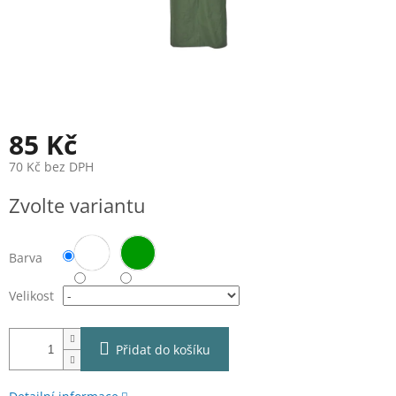
85 Kč
70 Kč bez DPH
Měrná
Zvolte variantu
cena:
Barva
Velikost
Přidat do košíku