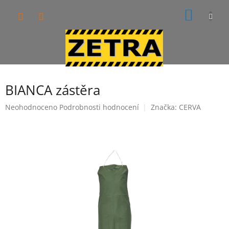
Přejít
NÁKUP
na
obsah
KOŠÍK
BIANCA zástěra
Průměrné
Neohodnoceno
Podrobnosti hodnocení
Značka:
CERVA
hodnocení
produktu
je
0,0
z
5
hvězdiček.