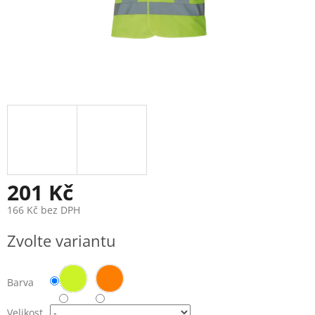
201 Kč
166 Kč bez DPH
Měrná
Zvolte variantu
cena:
Barva
Velikost