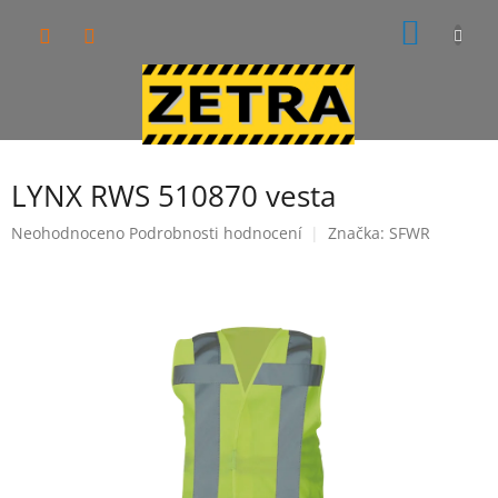
Přejít
NÁKUP
na
obsah
KOŠÍK
LYNX RWS 510870 vesta
Průměrné
Neohodnoceno
Podrobnosti hodnocení
Značka:
SFWR
hodnocení
produktu
je
0,0
z
5
hvězdiček.