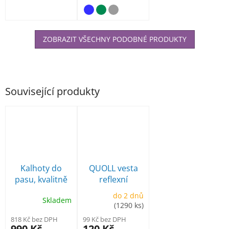
vysoce odolný,
flexibilní a...
ZOBRAZIT VŠECHNY PODOBNÉ PRODUKTY
Související produkty
Kalhoty do
QUOLL vesta
pasu, kvalitně
reflexní
zateplené
do 2 dnů
Skladem
(1290 ks)
818 Kč bez DPH
99 Kč bez DPH
990 Kč
120 Kč