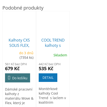
Kalhoty CXS
COOL TREND
SOLIS FLEX,
kalhoty s
dámské
laclem
do 3 dnů
Skladem
(7354 ks)
561 Kč bez DPH
442 Kč bez DPH
679 Kč
535 Kč
DETAIL
Do košíku
Montérkové
Dámské pracovní
kalhoty Cool
kalhoty z
Trend s laclem v
materiálu Move &
kvalitním
Flex, který je
provedení ze...