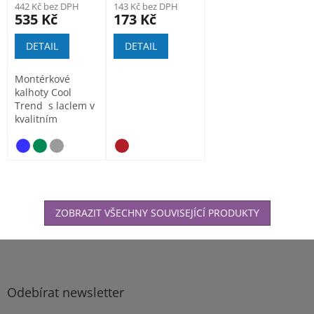
442 Kč bez DPH
143 Kč bez DPH
535 Kč
173 Kč
DETAIL
DETAIL
Montérkové
kalhoty Cool
Trend s laclem v
kvalitním
provedení ze...
ZOBRAZIT VŠECHNY SOUVISEJÍCÍ PRODUKTY
Z
á
p
a
Odebírat newsletter
t