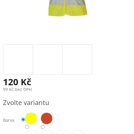
120 Kč
99 Kč bez DPH
Měrná
Zvolte variantu
cena:
Barva