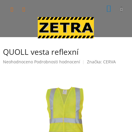
Přejít
NÁKUP
na
obsah
KOŠÍK
QUOLL vesta reflexní
Průměrné
Neohodnoceno
Podrobnosti hodnocení
Značka:
CERVA
hodnocení
produktu
je
0,0
z
5
hvězdiček.