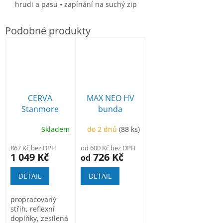
hrudi a pasu • zapínání na suchý zip
CERVA
MAX NEO HV
Stanmore
bunda
montérkové
Skladem
do 2 dnů
(88 ks)
kalhoty s
laclem modré
867 Kč bez DPH
od 600 Kč bez DPH
1 049 Kč
726 Kč
od
DETAIL
DETAIL
propracovaný
střih, reflexní
doplňky, zesílená