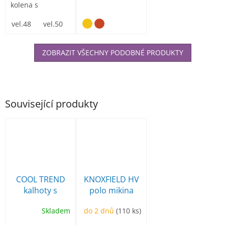
kolena s
možností vložení
nákoleníků,...
vel.48
vel.50
vel.52
vel.54
vel.56
vel.58
vel.60
ZOBRAZIT VŠECHNY PODOBNÉ PRODUKTY
Související produkty
COOL TREND
KNOXFIELD HV
kalhoty s
polo mikina
laclem
Skladem
do 2 dnů
(110 ks)