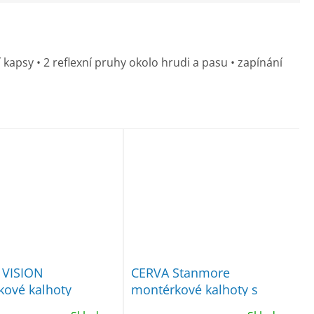
ní kapsy • 2 reflexní pruhy okolo hrudi a pasu • zapínání
VISION
CERVA Stanmore
ové kalhoty
montérkové kalhoty s
laclem modré