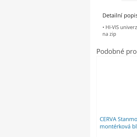
Detailní popi
• HI-VIS univer
na zip
CERVA Stanmo
montérková b