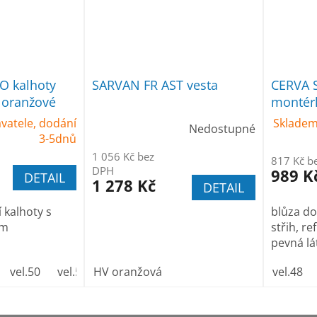
O kalhoty
SARVAN FR AST vesta
CERVA 
 oranžové
montérk
vatele, dodání
Skladem
Nedostupné
3-5dnů
1 056 Kč bez
817 Kč b
DPH
989 K
DETAIL
1 278 Kč
DETAIL
 kalhoty s
blůza do
em
střih, re
pevná lát
vel.50
vel.52
HV oranžová
vel.54
vel.56
vel.58
vel.60
vel.48
vel.