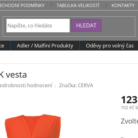
BCHODNÍ PODMÍNKY
TABULKA VELIKOSTÍ
KONTAKTY
HLEDAT
ce
Adler / Malfini Produkty
Oděvy pro volný čas
 vesta
odrobnosti hodnocení
Značka:
CERVA
123
102 Kč 
Měrná
Zvolt
cena: