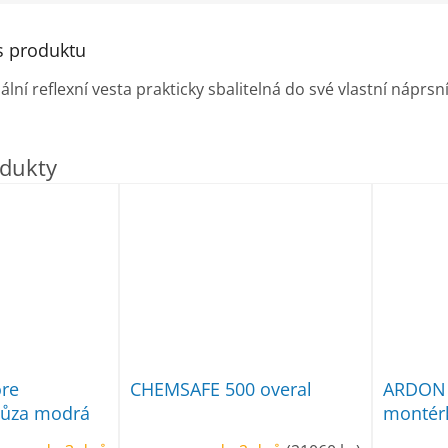
s produktu
zální reflexní vesta prakticky sbalitelná do své vlastní náprs
re
CHEMSAFE 500 overal
ARDON 
lůza modrá
montérk