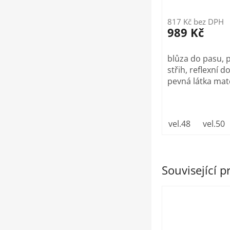
817 Kč bez DPH
989 Kč
blůza do pasu,
střih, reflexní d
pevná látka mater
vel.48
vel.50
Související 