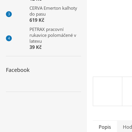
a
CERVA Emerton kalhoty
n
do pasu
e
619 Kč
l
PETRAX pracovní
rukavice polomáčené v
latexu
39 Kč
Facebook
Popis
Hod