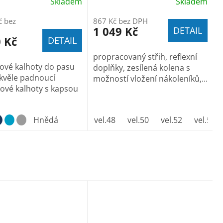
Skladem
Skladem
č bez
867 Kč bez DPH
1 049 Kč
DETAIL
 Kč
DETAIL
propracovaný střih, reflexní
ové kalhoty do pasu
doplňky, zesílená kolena s
kvěle padnoucí
možností vložení nákoleníků,...
ové kalhoty s kapsou
Hnědá
vel.48
vel.50
vel.52
vel.54