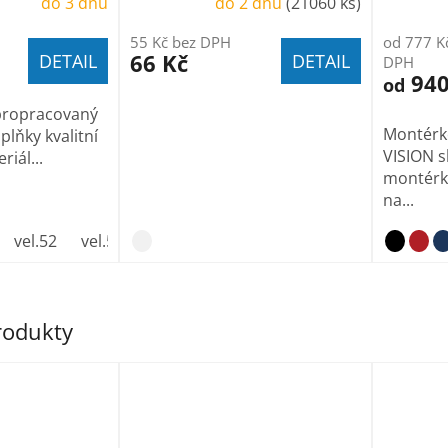
do 3 dnů
do 2 dnů
(21060 ks)
55 Kč bez DPH
od 777 K
66 Kč
DETAIL
DETAIL
DPH
940
od
 propracovaný
Montérk
oplňky kvalitní
VISION s
iál...
montérk
na...
vel.52
vel.54
vel.56
vel.58
vel.60
vel.62
produkty