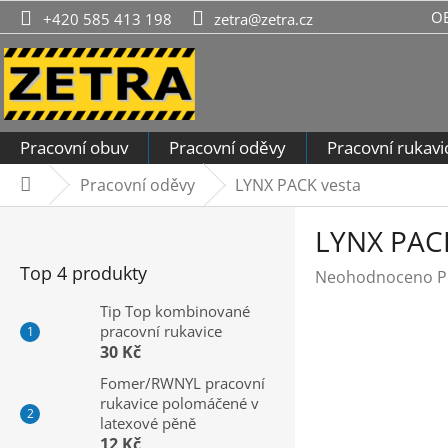
Přejít
O
+420 585 413 198
zetra@zetra.cz
na
obsah
Pracovní obuv
Pracovní oděvy
Pracovní rukavi
Pracovní oděvy
LYNX PACK vesta
Domů
P
LYNX PACK
o
s
Top 4 produkty
Průměrné
Neohodnoceno
P
t
hodnocení
r
Tip Top kombinované
produktu
pracovní rukavice
a
je
30 Kč
n
0,0
n
Fomer/RWNYL pracovní
z
rukavice polomáčené v
í
5
latexové pěně
hvězdiček.
p
12 Kč