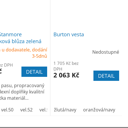
Stanmore
Burton vesta
ová blůza zelená
 u dodavatele, dodání
Nedostupné
3-5dnů
1 705 Kč bez
ez DPH
DPH
č
DETAIL
2 063 Kč
DETAIL
 pasu, propracovaný
flexní doplňky kvalitní
ka materiál...
62
vel.50
vel.64
vel.52
vel.54
žlutá/navy
vel.56
vel.58
oranžová/navy
vel.60
vel.6