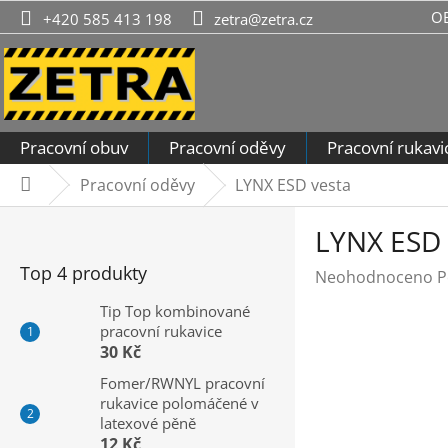
Přejít
O
+420 585 413 198
zetra@zetra.cz
na
obsah
Pracovní obuv
Pracovní oděvy
Pracovní rukavi
Pracovní oděvy
LYNX ESD vesta
Domů
P
LYNX ESD 
o
s
Top 4 produkty
Průměrné
Neohodnoceno
P
t
hodnocení
r
Tip Top kombinované
produktu
pracovní rukavice
a
je
30 Kč
n
0,0
n
Fomer/RWNYL pracovní
z
rukavice polomáčené v
í
5
latexové pěně
hvězdiček.
p
12 Kč