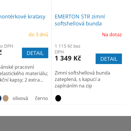
montérkové kraťasy
EMERTON STR zimní
softshellová bunda
do 3 dnů
Na dotaz
ez DPH
1 115 Kč bez
č
DPH
DETAIL
1 349 Kč
DETAIL
 pánské pracovní
Zimní softshellová bunda
 elastického materiálu;
zateplená, s kapucí a
ční kapsy; 2 extra...
zapínáním na zip
vel. 64
vel.58
olivová
vel.60
černo_šedá
vel.62