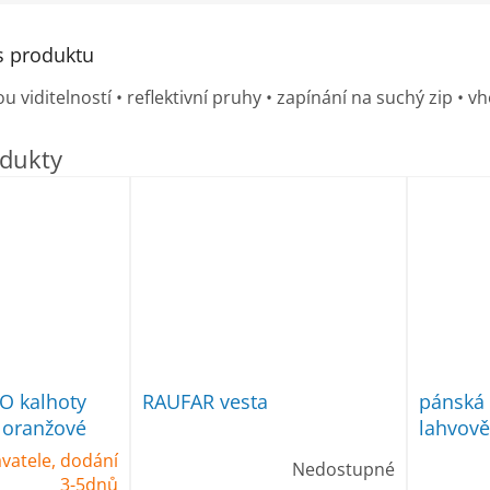
s produktu
ou viditelností • reflektivní pruhy • zapínání na suchý zip 
O kalhoty
RAUFAR vesta
pánská 
 oranžové
lahvově
vatele, dodání
Nedostupné
3-5dnů