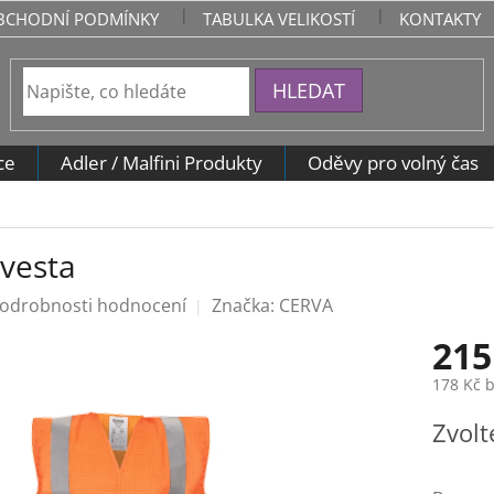
BCHODNÍ PODMÍNKY
TABULKA VELIKOSTÍ
KONTAKTY
HLEDAT
ce
Adler / Malfini Produkty
Oděvy pro volný čas
vesta
odrobnosti hodnocení
Značka:
CERVA
215
178 Kč 
Měrná
Zvolt
cena: