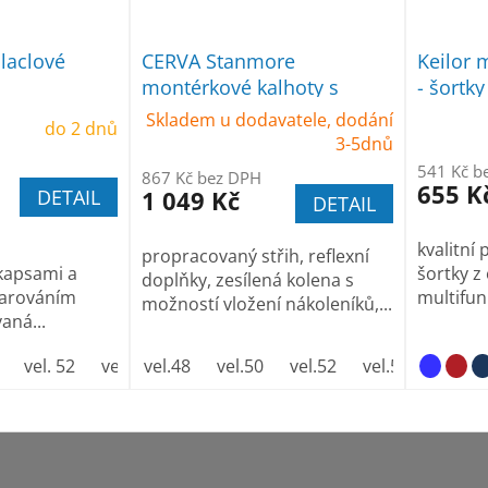
laclové
CERVA Stanmore
Keilor 
montérkové kalhoty s
- šortky
laclem zelené
Skladem u dodavatele, dodání
do 2 dnů
3-5dnů
541 Kč b
867 Kč bez DPH
655 K
DETAIL
1 049 Kč
DETAIL
s
kvalitní
propracovaný střih, reflexní
kapsami a
šortky z
doplňky, zesílená kolena s
varováním
multifunk
možností vložení nákoleníků,...
aná...
vel. 52
vel. 54
vel.48
vel. 56
vel.50
vel. 58
vel.52
vel. 60
vel.54
vel. 62
vel.56