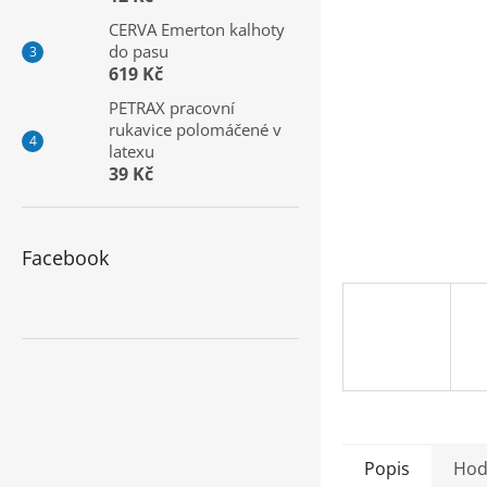
a
CERVA Emerton kalhoty
n
do pasu
e
619 Kč
l
PETRAX pracovní
rukavice polomáčené v
latexu
39 Kč
Facebook
Popis
Hod