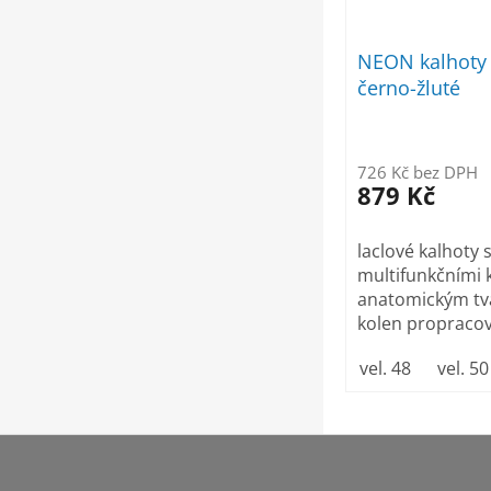
NEON kalhoty 
černo-žluté
726 Kč bez DPH
879 Kč
laclové kalhoty 
multifunkčními 
anatomickým t
kolen propracov
vel. 48
vel. 50
Z
á