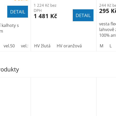
1 224 Kč bez
244 Kč b
295 K
DPH
DETAIL
1 481 Kč
DETAIL
vesta fl
 kalhoty s
lahvově 
em
100% anti
vel.50
vel.52
HV žlutá
vel.54
vel.56
HV oranžová
vel.58
vel.60
M
vel.
L
produkty