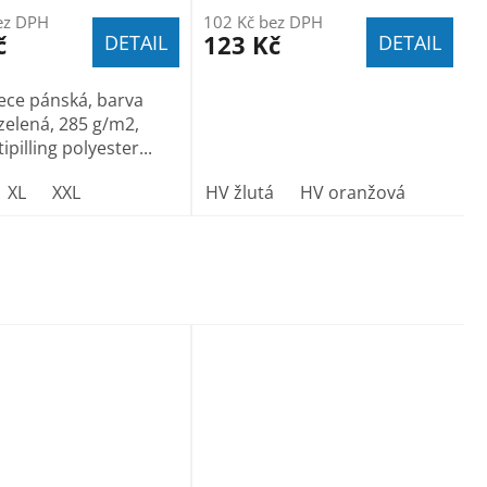
ez DPH
102 Kč bez DPH
č
123 Kč
DETAIL
DETAIL
eece pánská, barva
zelená, 285 g/m2,
pilling polyester...
62
XL
vel.64
XXL
HV žlutá
HV oranžová